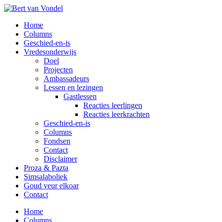
Overslaan
naar
Toggle
Home
de
mobiel
Columns
hoofd
menu
Geschied-en-is
inhoud
Vredesonderwijs
Doel
Projecten
Ambassadeurs
Lessen en lezingen
Gastlessen
Reacties leerlingen
Reacties leerkrachten
Geschied-en-is
Columns
Fondsen
Contact
Disclaimer
Proza & Pazta
Simsalaboliek
Goud veur elkoar
Contact
Home
Columns