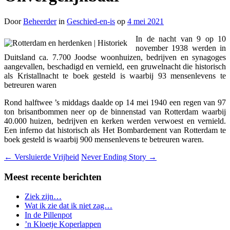
Door
Beheerder
in
Geschied-en-is
op
4 mei 2021
In de nacht van 9 op 10
november 1938 werden in
Duitsland ca. 7.700 Joodse woonhuizen, bedrijven en synagoges
aangevallen, beschadigd en vernield, een gruwelnacht die historisch
als Kristallnacht te boek gesteld is waarbij 93 mensenlevens te
betreuren waren
Rond halftwee ’s middags daalde op 14 mei 1940 een regen van 97
ton brisantbommen neer op de binnenstad van Rotterdam waarbij
40.000 huizen, bedrijven en kerken werden verwoest en vernield.
Een inferno dat historisch als Het Bombardement van Rotterdam te
boek gesteld is waarbij 900 mensenlevens te betreuren waren.
←
Versluierde Vrijheid
Never Ending Story
→
Meest recente berichten
Ziek zijn…
Wat ik zie dat ik niet zag…
In de Pillenpot
’n Kloetje Koperlappen