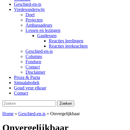
Geschied-en-is
Vredesonderwijs
Doel
Projecten
Ambassadeurs
Lessen en lezingen
Gastlessen
Reacties leerlingen
Reacties leerkrachten
Geschied-en-is
Columns
Fondsen
Contact
Disclaimer
Proza & Pazta
Simsalaboliek
Goud veur elkoar
Contact
Zoeken
Zoeken
naar:
Home
»
Geschied-en-is
»
Onvergelijkbaar
Onvergelijkbaar