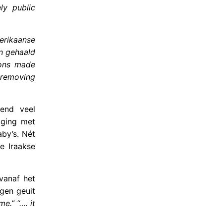
ly public
erikaanse
en gehaald
ions made
s removing
send veel
 ging met
by’s. Nét
e Iraakse
 vanaf het
ngen geuit
e.” “…. it