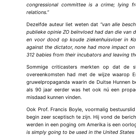
congressional committee is a crime; lying 
relations.”
Dezelfde auteur liet weten dat
“van alle besc
publieke opinie ZO beïnvloed had dan die van 
en voor dood op koude ziekenhuisvloer in Ko
against the dictator, none had more impact on
312 babies from their incubators and leaving the
Sommige criticasters merkten op dat de st
overeenkomsten had met de wijze waarop Enge
gruwelpropaganda waarin de Duitse Hunnen be
als 90 jaar eerder was het ook nú een propa
misdaad kunnen vinden.
Ook Prof. Francis Boyle, voormalig bestuurslid
begin zeer sceptisch te zijn. Hij vond de beri
werden in een poging om Amerika is een oorlo
is simply going to be used in the United States 