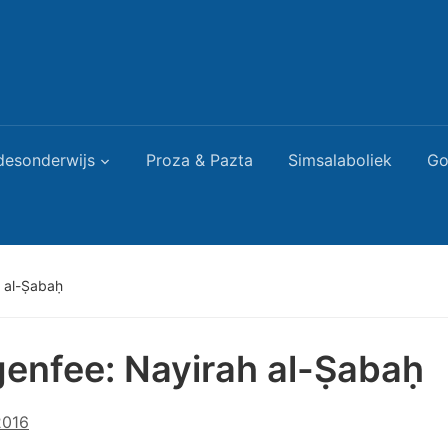
desonderwijs
Proza & Pazta
Simsalaboliek
Go
 al-Ṣabaḥ
enfee: Nayirah al-Ṣabaḥ
2016