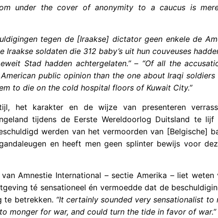
from under the cover of anonymity to a caucus is mere
huldigingen tegen de [Iraakse] dictator geen enkele de Am
de Iraakse soldaten die 312 baby’s uit hun couveuses hadd
eweit Stad hadden achtergelaten.” –
“Of all the accusat
 American public opinion than the one about Iraqi soldier
m to die on the cold hospital floors of Kuwait City.”
ijl, het karakter en de wijze van presenteren verras
land tijdens de Eerste Wereldoorlog Duitsland te lijf
schuldigd werden van het vermoorden van [Belgische] ba
gandaleugen en heeft men geen splinter bewijs voor dez
 van Amnestie International – sectie Amerika – liet weten
chtgeving té sensationeel én vermoedde dat de beschuldigi
g te betrekken.
“It certainly sounded very sensationalist to m
to monger for war, and could turn the tide in favor of war.”