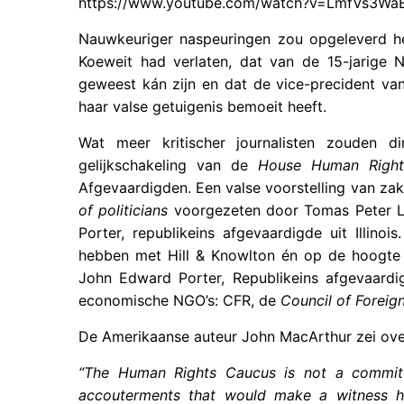
https://www.youtube.com/watch?v=LmfVs3Wa
Nauwkeuriger naspeuringen zou opgeleverd he
Koeweit had verlaten, dat van de 15-jarige Na
geweest kán zijn en dat de vice-precident va
haar valse getuigenis bemoeit heeft.
Wat meer kritischer journalisten zouden d
gelijkschakeling van de
House Human Right
Afgevaardigden. Een valse voorstelling van zak
of politicians
voorgezeten door Tomas Peter La
Porter, republikeins afgevaardigde uit Illino
hebben met Hill & Knowlton én op de hoogte t
John Edward Porter, Republikeins afgevaardigd
economische NGO’s: CFR, de
Council of Foreign
De Amerikaanse auteur John MacArthur zei ove
“The Human Rights Caucus is not a committ
accouterments that would make a witness he