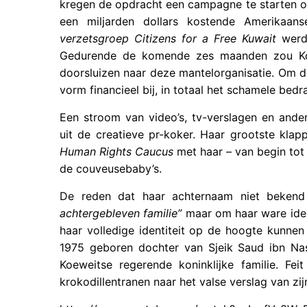
kregen de opdracht een campagne te starten o
een miljarden dollars kostende Amerikaans
verzetsgroep Citizens for a Free Kuwait
werd 
Gedurende de komende zes maanden zou Koe
doorsluizen naar deze mantelorganisatie. Om d
vorm financieel bij, in totaal het schamele bedr
Een stroom van video’s, tv-verslagen en ande
uit de creatieve pr-koker. Haar grootste kla
Human Rights Caucus
met haar – van begin tot
de couveusebaby’s.
De reden dat haar achternaam niet beken
achtergebleven familie”
maar om haar ware iden
haar volledige identiteit op de hoogte kunnen 
1975 geboren dochter van Sjeik Saud ibn Nas
Koeweitse regerende koninklijke familie. Fe
krokodillentranen naar het valse verslag van zij