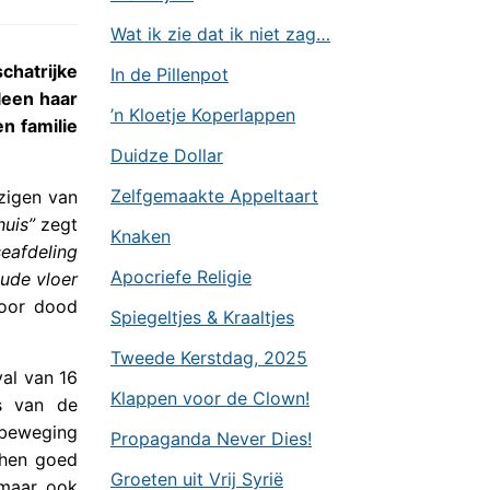
Wat ik zie dat ik niet zag…
chatrijke
In de Pillenpot
leen haar
’n Kloetje Koperlappen
n familie
Duidze Dollar
Zelfgemaakte Appeltaart
zigen van
huis”
zegt
Knaken
eafdeling
Apocriefe Religie
ude vloer
voor dood
Spiegeltjes & Kraaltjes
Tweede Kerstdag, 2025
val van 16
Klappen voor de Clown!
s van de
sbeweging
Propaganda Never Dies!
 hen goed
Groeten uit Vrij Syrië
 maar ook