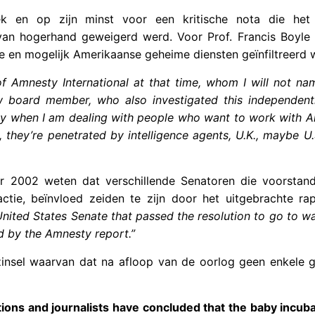
oek en op zijn minst voor een kritische nota die he
van hogerhand geweigerd werd. Voor Prof. Francis Boyle
se en mogelijk Amerikaanse geheime diensten geïnfiltreerd 
 of Amnesty International at that time, whom I will not n
low board member, who also investigated this independent
ly when I am dealing with people who want to work with A
, they’re penetrated by intelligence agents, U.K., maybe U.S
mer 2002 weten dat verschillende Senatoren die voorstan
ctie, beïnvloed zeiden te zijn door het uitgebrachte ra
 United States Senate that passed the resolution to go to wa
d by the Amnesty report.”
zinsel waarvan dat na afloop van de oorlog geen enkele g
ions and journalists have concluded that the baby incuba