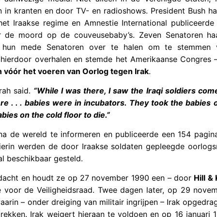
 in kranten en door TV- en radioshows. President Bush ha
et Iraakse regime en Amnestie International publiceerde e
or de moord op de couveusebaby’s. Zeven Senatoren ha
hun mede Senatoren over te halen om te stemmen 
h hierdoor overhalen en stemde het Amerikaanse Congres 
 vóór het voeren van Oorlog tegen Irak
.
rah said.
“While I was there, I saw the Iraqi soldiers com
e . . . babies were in incubators. They took the babies o
bies on the cold floor to die.”
 na de wereld te informeren en publiceerde een 154 pagina
erin werden de door Iraakse soldaten gepleegde oorlog
al beschikbaar gesteld.
andacht en houdt ze op 27 november 1990 een – door
Hill &
e voor de Veiligheidsraad. Twee dagen later, op 29 nove
arin – onder dreiging van militair ingrijpen – Irak opgedr
 trekken. Irak weigert hieraan te voldoen en op 16 januari