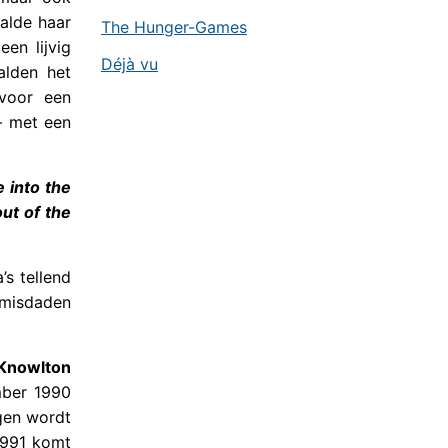
alde haar
The Hunger-Games
en lijvig
Déjà vu
alden het
voor een
– met een
e into the
ut of the
’s tellend
smisdaden
 Knowlton
mber 1990
agen wordt
 1991 komt