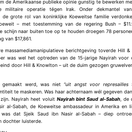
m de Amerikaanse publieke opinie gunstig te bewerken met
e militaire operatie tégen Irak. Onder dekmantel v
de grote rol van koninklijke Koeweitse familie verdonk
weit – met toestemming van de regering Bush – $11.9
e schijn naar buiten toe op te houden droegen 78 persone
ag van $17,861.
re massamediamanipulatieve berichtgeving toverde Hill &
pper was wel het optreden van de 15-jarige Nayirah voor
 eind door Hill & Knowlton – uit de duim gezogen gruwelve
d gemaakt werd, was niet
“uit angst voor represailles
titeit te maskeren. Was haar achternaam wél gegeven da
zijn. Nayirah heet voluit
Nayirah bint Saud al-Sabah
, de 
ir al-Sabah, de Koeweitse ambassadeur in Amerika en l
it was dat Sjeik Saud ibn Nasir al-Sabah – diep ontro
n dochter luisterde.