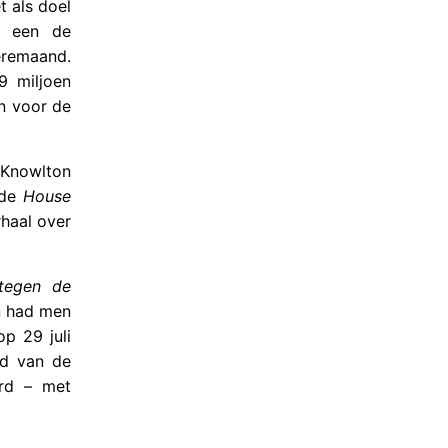
 als doel
an een de
eremaand.
 miljoen
n voor de
 Knowlton
 de
House
rhaal over
 tegen de
n had men
op 29 juli
id van de
erd – met