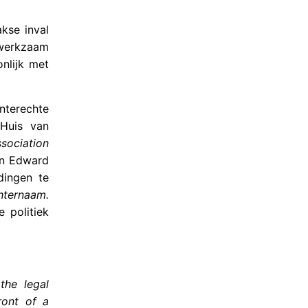
kse inval
werkzaam
nlijk met
nterechte
Huis van
ssociation
hn Edward
dingen te
hternaam.
 politiek
the legal
ront of a