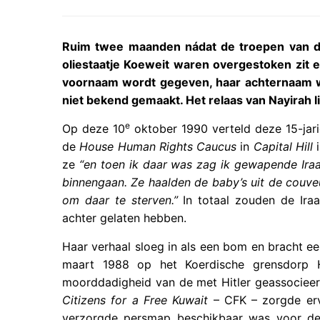
Ruim twee maanden nádat de troepen van de
oliestaatje Koeweit waren overgestoken zit 
voornaam wordt gegeven, haar achternaam wor
niet bekend gemaakt. Het relaas van Nayirah l
e
Op deze 10
oktober 1990 verteld deze 15-jar
de
House Human Rights Caucus
in
Capital Hill
i
ze
“en toen ik daar was zag ik gewapende Ira
binnengaan. Ze haalden de baby’s uit de couve
om daar te sterven.”
In totaal zouden de Ir
achter gelaten hebben.
Haar verhaal sloeg in als een bom en bracht e
maart 1988 op het Koerdische grensdorp
moorddadigheid van de met Hitler geassociee
Citizens for a Free Kuwait
– CFK – zorgde ervo
verzorgde persmap beschikbaar was voor de 