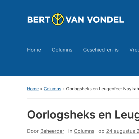
Home
Columns
Geschied-en-is
Vre
Home
»
Columns
»
Oorlogsheks en Leugenfee: Nayirah
Oorlogsheks en Leug
Door
Beheerder
in
Columns
op
24 augustus 