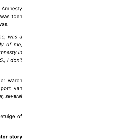
t Amnesty
 was toen
was.
ame, was a
ly of me,
mnesty in
., I don’t
der waren
pport van
r, several
etuige of
tor story