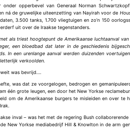
r onder opperbevel van Generaal Norman Schwartzkopf 
n ná de gruwelijke uiteenzetting van Nayirah voor de
Hou
daten, 3.500 tanks, 1.700 vliegtuigen en zo’n 150 oorlogs
rderf uit over de Iraakse tegenstanders.
et als triest hoogtepunt de Amerikaanse luchtaanval van
eger, een bloedbad dat later in de geschiedenis bijgesch
s. In een urenlange aanval werden duizenden voertuigen
etterlijk verkoolden.
weit was bevrijd….
esefte, was dat ze voorgelogen, bedrogen en gemanipuleer
aam
één grote leugen, een door het New Yorkse reclamebure
d om de Amerikaanse burgers te misleiden en over te ha
rak.
aakse inval – was het met de regering Bush collaborerende
de New Yorkse mediabedrijf Hill & Knowlton in de arm gen