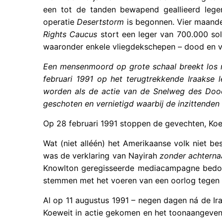
een tot de tanden bewapend geallieerd lege
operatie
Desertstorm
is begonnen. Vier maande
Rights Caucus
stort een leger van 700.000 sol
waaronder enkele vliegdekschepen – dood en ve
Een mensenmoord op grote schaal breekt los m
februari 1991 op het terugtrekkende Iraakse l
worden als de actie van de Snelweg des Dood
geschoten en vernietigd waarbij de inzittenden l
Op 28 februari 1991 stoppen de gevechten, Koe
Wat (niet alléén) het Amerikaanse volk niet b
was de verklaring van Nayirah
zonder achtern
Knowlton geregisseerde mediacampagne bedoel
stemmen met het voeren van een oorlog tegen I
Al op 11 augustus 1991 – negen dagen ná de Ir
Koeweit in actie gekomen en het toonaangeven