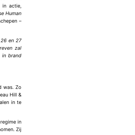
in actie,
se Human
schepen –
 26 en 27
reven zal
 in brand
d was. Zo
au Hill &
len in te
 regime in
omen. Zij