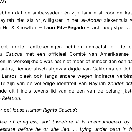
E9Y
bben dat de ambassadeur én zijn familie al vóór de Iraa
yirah niet als vrijwilligster in het
al-Addan
ziekenhuis 
n Hill & Knowlton –
Lauri Fitz-Pegado
– zich hoogstpersoo
irect grote kanttekeningen hebben geplaatst bij de o
s Caucus
met een officieel Comité van Amerikaanse 
en! In werkelijkheid was het niet meer of minder dan een
a
ntos, Democratisch afgevaardigde van California en Jo
is. Lantos bleek ook langs andere wegen indirecte verbin
e zijn van de volledige identiteit van Nayirah
zonder ac
e uit Illinois tevens lid van de een van de belangrijkste
 Relation
.
r de
‘House Human Rights Caucus’
:
ee of congress, and therefore it is unencumbered by 
sitate before he or she lied. … Lying under oath in f