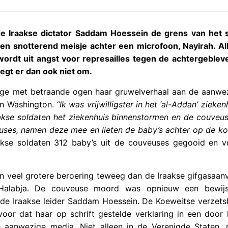
 Iraakse dictator Saddam Hoessein de grens van het s
een snotterend meisje achter een microfoon, Nayirah. Al
dt uit angst voor represailles tegen de achtergebleve
iegt er dan ook niet om.
ige met betraande ogen haar gruwelverhaal aan de aanwe
n Washington.
“Ik was vrijwilligster in het ‘al-Addan’ zieken
akse soldaten het ziekenhuis binnenstormen en de couveus
uses, namen deze mee en lieten de baby’s achter op de ko
aakse soldaten 312 baby’s uit de couveuses gegooid en 
en veel grotere beroering teweeg dan de Iraakse gifgasaan
 Halabja. De couveuse moord was opnieuw een bewij
rde Iraakse leider Saddam Hoessein. De Koeweitse verzet
or dat haar op schrift gestelde verklaring in een door
aanwezige media. Niet alleen in de Verenigde Staten,