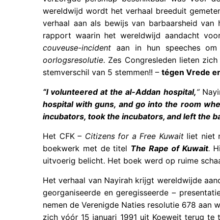
wereldwijd wordt het verhaal breeduit gemeten
verhaal aan als bewijs van barbaarsheid van h
rapport waarin het wereldwijd aandacht vo
couveuse-incident
aan in hun speeches om 
oorlogsresolutie
. Zes Congresleden lieten zic
stemverschil van 5 stemmen!! –
tégen Vrede en
“I volunteered at the al-Addan hospital,
“
Nayi
hospital with guns, and go into the room wher
incubators, took the incubators, and left the ba
Het CFK –
Citizens for a Free Kuwait
liet niet
boekwerk met de titel
The Rape of Kuwait
.
Hi
uitvoerig belicht. Het boek werd op ruime scha
Het verhaal van Nayirah krijgt wereldwijde a
georganiseerde en geregisseerde – presentati
nemen de Verenigde Naties resolutie 678 aan wa
zich vóór 15 januari 1991 uit Koeweit terug te