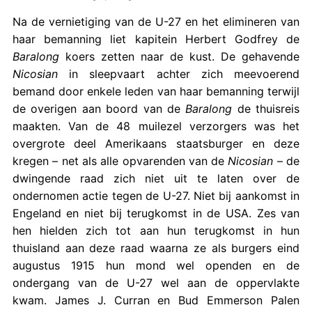
Na de vernietiging van de U-27 en het elimineren van
haar bemanning liet kapitein Herbert Godfrey de
Baralong
koers zetten naar de kust. De gehavende
Nicosian
in sleepvaart achter zich meevoerend
bemand door enkele leden van haar bemanning terwijl
de overigen aan boord van de
Baralong
de thuisreis
maakten. Van de 48 muilezel verzorgers was het
overgrote deel Amerikaans staatsburger en deze
kregen – net als alle opvarenden van de
Nicosian
– de
dwingende raad zich niet uit te laten over de
ondernomen actie tegen de U-27. Niet bij aankomst in
Engeland en niet bij terugkomst in de USA. Zes van
hen hielden zich tot aan hun terugkomst in hun
thuisland aan deze raad waarna ze als burgers eind
augustus 1915 hun mond wel openden en de
ondergang van de U-27 wel aan de oppervlakte
kwam. James J. Curran en Bud Emmerson Palen