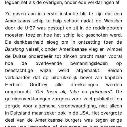
legden,net als de overigen, onder ede verklaringen af.
Ze gaven aan in eerste instantie blij te zijn dat een
Amerikaans schip te hulp schoot nadat de
Nicosian
door de U-27 was gestopt en zij in de reddingboten
moesten toezien hoe het schip lek geschoten werd.
De dankbaarheid sloeg om in ontzetting toen de
Baralong
valselijk onder Amerikaanse vlag en wimpel
de Duitse onderzeeër tot zinken bracht maar vooral
hoe de overlevende bemanningsleden op
beestachtige wijze werd afgemaakt. Beiden
verklaarden dat op uitdrukkelijk bevel van kapitein
Herbert Godfrey alle drenkelingen werden
omgebracht
“Get them all, take no prisoners”
. De
getuigenverklaringen zorgden voor veel publiciteit en
zorgde voor algemene verontwaardiging, niet alleen
in Duitsland maar zeker ook in de USA. Het overgrote
deel van de Amerikaanse burgers was tegen enige
vorm van inmenging of deelname en was daarnaast