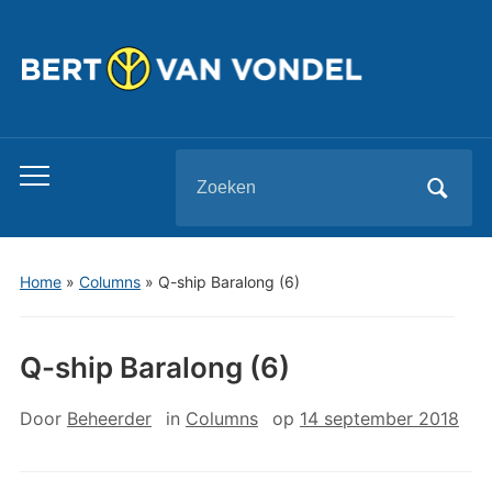
Zoeken
Toggle
naar:
mobiel
menu
Home
»
Columns
»
Q-ship Baralong (6)
Q-ship Baralong (6)
Door
Beheerder
in
Columns
op
14 september 2018