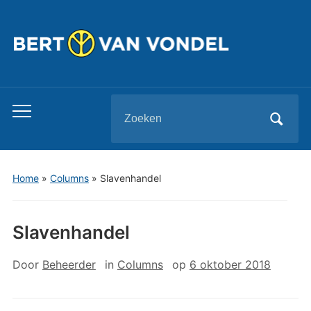
Zoeken
Toggle
naar:
mobiel
menu
Home
»
Columns
»
Slavenhandel
Slavenhandel
Door
Beheerder
in
Columns
op
6 oktober 2018