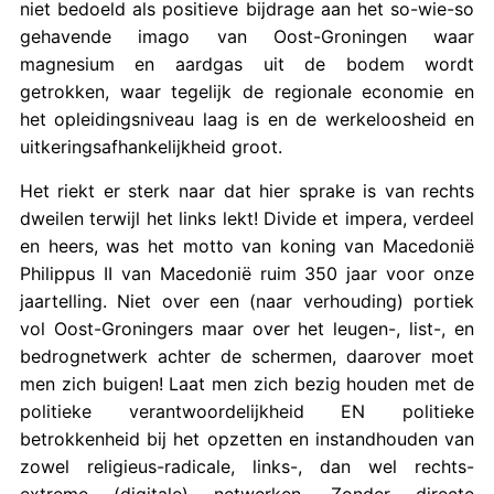
niet bedoeld als positieve bijdrage aan het so-wie-so
gehavende imago van Oost-Groningen waar
magnesium en aardgas uit de bodem wordt
getrokken, waar tegelijk de regionale economie en
het opleidingsniveau laag is en de werkeloosheid en
uitkeringsafhankelijkheid groot.
Het riekt er sterk naar dat hier sprake is van rechts
dweilen terwijl het links lekt! Divide et impera, verdeel
en heers, was het motto van koning van Macedonië
Philippus II van Macedonië ruim 350 jaar voor onze
jaartelling. Niet over een (naar verhouding) portiek
vol Oost-Groningers maar over het leugen-, list-, en
bedrognetwerk achter de schermen, daarover moet
men zich buigen! Laat men zich bezig houden met de
politieke verantwoordelijkheid EN politieke
betrokkenheid bij het opzetten en instandhouden van
zowel religieus-radicale, links-, dan wel rechts-
extreme (digitale) netwerken. Zonder directe