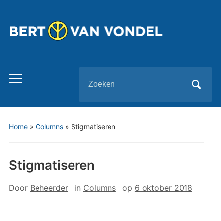
Zoeken
Toggle
naar:
mobiel
menu
Home
»
Columns
»
Stigmatiseren
Stigmatiseren
Door
Beheerder
in
Columns
op
6 oktober 2018