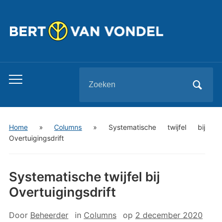
Zoeken
Toggle
naar:
mobiel
menu
Home
»
Columns
»
Systematische twijfel bij
Overtuigingsdrift
Systematische twijfel bij
Overtuigingsdrift
Door
Beheerder
in
Columns
op
2 december 2020