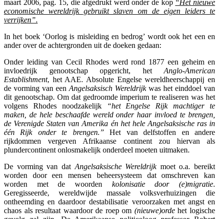
maart 2006, pag. 15, die afgedrukt werd onder de kop
“Het nieuwe
economische wereldrijk gebruikt slaven om de eigen leiders te
verrijken”
.
In het boek ‘Oorlog is misleiding en bedrog’ wordt ook het een en
ander over de achtergronden uit de doeken gedaan:
Onder leiding van Cecil Rhodes werd rond 1877 een geheim en
invloedrijk genootschap opgericht, het
Anglo-American
Establishment
,
het AAE. Absolute Engelse wereldheerschappij en
de vorming van een
Angelsaksisch Wereldrijk
was het einddoel van
dit genootschap. Om dat gedroomde imperium te realiseren was het
volgens Rhodes noodzakelijk
“het Engelse Rijk machtiger te
maken, de hele beschaafde wereld onder haar invloed te brengen,
de Verenigde Staten van Amerika én het hele Angelsaksische ras in
één Rijk onder te brengen.”
Het van delfstoffen en andere
rijkdommen vergeven Afrikaanse continent zou hiervan als
plundercontinent onlosmakelijk onderdeel moeten uitmaken.
De vorming van dat
Angelsaksische Wereldrijk
moet o.a. bereikt
worden door een mensen beheersysteem dat omschreven kan
worden met de woorden
kolonisatie door (e)migratie
.
Geregisseerde, wereldwijde massale volksverhuizingen die
ontheemding en daardoor destabilisatie veroorzaken met angst en
chaos als resultaat waardoor de roep om
(nieuwe)orde
het logische