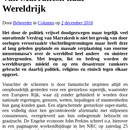
Wereldrijk
Door
Beheerder
in
Columns
op
2 december 2018
Het door de politiek vrijwel doodgezwegen maar tegelijk veel
omvattende Verdrag van Marrakesh is niet het gevolg van door
oorlogen veroorzaakte vluchtelingstromingen maar heeft deze
al lang geleden geplande en massale verplaatsing van enorme
mensenmassa’s over de wereldbol heel andere en sinistere
achtergronden. Met leugen, list en bedrog worden de
wereldburgers misleid en op een desastreuze ramkoers
gebracht en daarbij politiek, religieus en etnisch tegen elkaar
opgezet.
Vanachter de schermen is door fantastische utopisten altijd en
onophoudelijk gestreden voor een grenzeloos superrijk, waaronder
een Europees Rijk, waar zij zonder gehinderd te worden door
nationale regeringen, grenzen, wetten, bepalingen of munteenheden
hun gang konden gaan. Een afgeschermde grenzeloze super-markt,
een volledig door hen gecontroleerde afzetmarkt met miljoenen
consumensen, overgeleverd aan hun onbegrensde hebzucht en
graaizucht. De Engelse econoom John Perkins schreef o.a. hierover
in een paginagrote weekendbijdrage in het NRC op zaterdag 25