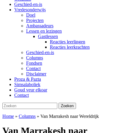
Geschied-en-is
Vredesonderwijs
Doel
Projecten
Ambassadeurs
Lessen en lezingen
Gastlessen
Reacties leerlingen
Reacties leerkrachten
Geschied-en-is
Columns
Fondsen
Contact
Disclaimer
Proza & Pazta
Simsalaboliek
Goud veur elkoar
Contact
Zoeken
Zoeken
naar:
Home
»
Columns
»
Van Marrakesh naar Wereldrijk
Van Marrakesh naar