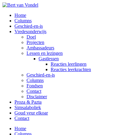
Overslaan
naar
Toggle
Home
de
mobiel
Columns
hoofd
menu
Geschied-en-is
inhoud
Vredesonderwijs
Doel
Projecten
Ambassadeurs
Lessen en lezingen
Gastlessen
Reacties leerlingen
Reacties leerkrachten
Geschied-en-is
Columns
Fondsen
Contact
Disclaimer
Proza & Pazta
Simsalaboliek
Goud veur elkoar
Contact
Home
Columns