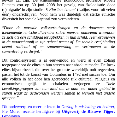
gevolg zal zijn. De Amerikaanse politicoloog professor Robert
Putnam zou op 30 juni 2008 het gevolg van ‘kolonisatie door
(e)migratie’ in zijn studie
‘E Pluribus Unum’
(Latijns voor ‘uit velen
één’) onderschrijven. Voor hem was duidelijk dat sterke etnische
diversiteit het sociale kapitaal zou verminderen.
“
Door de massale volksverhuizingen en de daarmee sterk
toenemende etnische diversiteit raken mensen ontheemd waardoor
ze zich als een schildpad terugtrekken in hun schild. Het vertrouwen
in de maatschappij in zijn geheel neemt af. De sociale (ver)binding
neemt radicaal af en samenwerking en vertrouwen in de
samenleving verdwijnt.”
Dit controlesysteem is al eeuwenoud en werd al even zolang
toegepast door de elites in hun streven naar absolute macht. De Inca-
elites bijvoorbeeld, die over het grootste wereldrijk ooit regeerden,
pasten het tot de komst van Columbus in 1492 met succes toe. Om
alle volken in het door hen gecreëerde rijk cultureel, religieus en
economisch gelijk te schakelen verjoegen ze
“hele
bevolkingsgroepen van hun land om ze naar een ander gebied te
sturen waar ze gedwongen werden samen te werken met andere
groepen.”
Dit onderwerp en meer te lezen in
Oorlog is misleiding en bedrog
,
Fre Morel, recente heruitgave bij
Uitgeverij de Blauwe Tijger
,
Groningen.