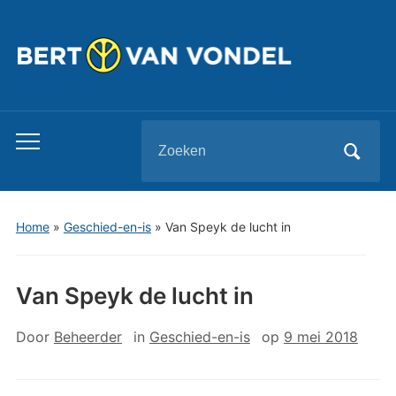
Zoeken
Toggle
naar:
mobiel
menu
Home
»
Geschied-en-is
»
Van Speyk de lucht in
Van Speyk de lucht in
Door
Beheerder
in
Geschied-en-is
op
9 mei 2018