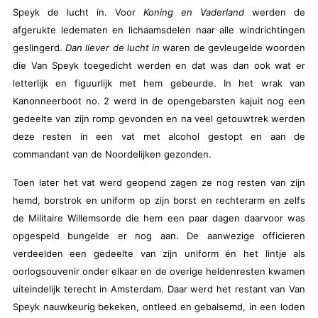
Speyk de lucht in. Voor
Koning en Vaderland
werden de
afgerukte ledematen en lichaamsdelen naar alle windrichtingen
geslingerd.
Dan liever de lucht in
waren de gevleugelde woorden
die Van Speyk toegedicht werden en dat was dan ook wat er
letterlijk en figuurlijk met hem gebeurde. In het wrak van
Kanonneerboot no. 2 werd in de opengebarsten kajuit nog een
gedeelte van zijn romp gevonden en na veel getouwtrek werden
deze resten in een vat met alcohol gestopt en aan de
commandant van de Noordelijken gezonden.
Toen later het vat werd geopend zagen ze nog resten van zijn
hemd, borstrok en uniform op zijn borst en rechterarm en zelfs
de Militaire Willemsorde die hem een paar dagen daarvoor was
opgespeld bungelde er nog aan. De aanwezige officieren
verdeelden een gedeelte van zijn uniform én het lintje als
oorlogsouvenir onder elkaar en de overige heldenresten kwamen
uiteindelijk terecht in Amsterdam. Daar werd het restant van Van
Speyk nauwkeurig bekeken, ontleed en gebalsemd, in een loden