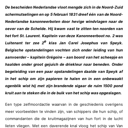
De bescheiden Nederlandse vloot mengde zich in de Noord-Zuid
schermutselingen en op 5 februari 1831 dreef één van de Noord-
Nederlandse kanonneerboten door hevige windvlagen naar de
oever van de Schelde. Hij kwam vast te zitten ten noorden van
het fort St. Laurent. Kapitein van deze Kanonneerboot no. 2 was
e
Luitenant ter zee 2
klas Jan Carel Josephus van Speyk.
Belgische opstandelingen vochten zich onder leiding van hun
aanvoerder – kapitein Grégoire – aan boord van het scheepje en
haalden onder groot gejuich de driekleur naar beneden. Onder
begeleiding van een paar opstandelingen daalde van Speyk af
in het schip om zijn papieren te halen en in een onbewaakt
ogenblik wist hij met zijn brandende sigaar de ruim 1500 pond
kruit aan te steken die in de buik van het schip was opgeslagen.
Een type zelfmoordactie waarvan in de geschiedenis overigens
meer voorbeelden te vinden zijn, van schippers die hun schip, of
commandanten die de kruitmagazijnen van hun fort in de lucht
lieten vliegen. Met een daverende knal vloog het schip van Van