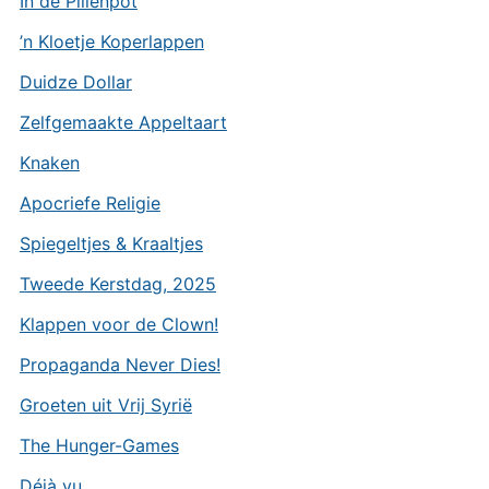
In de Pillenpot
’n Kloetje Koperlappen
Duidze Dollar
Zelfgemaakte Appeltaart
Knaken
Apocriefe Religie
Spiegeltjes & Kraaltjes
Tweede Kerstdag, 2025
Klappen voor de Clown!
Propaganda Never Dies!
Groeten uit Vrij Syrië
The Hunger-Games
Déjà vu