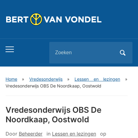
Zoeken
Toggle
naar:
mobiel
menu
Home
»
Vredesonderwijs
»
Lessen en lezingen
»
Vredesonderwijs OBS De Noordkaap, Oostwold
Vredesonderwijs OBS De
Noordkaap, Oostwold
Door
Beheerder
in
Lessen en lezingen
op