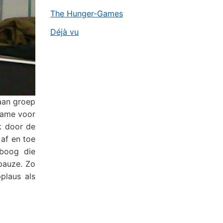
The Hunger-Games
Déjà vu
 aan groep
 name voor
k door de
 af en toe
sboog die
pauze. Zo
plaus als