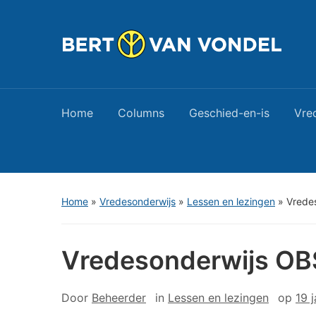
Home
Columns
Geschied-en-is
Vre
Home
»
Vredesonderwijs
»
Lessen en lezingen
»
Vrede
Vredesonderwijs OBS
Door
Beheerder
in
Lessen en lezingen
op
19 