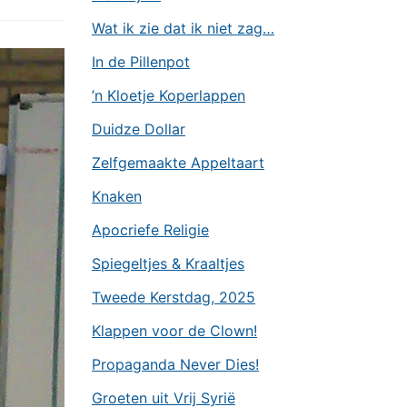
Wat ik zie dat ik niet zag…
In de Pillenpot
’n Kloetje Koperlappen
Duidze Dollar
Zelfgemaakte Appeltaart
Knaken
Apocriefe Religie
Spiegeltjes & Kraaltjes
Tweede Kerstdag, 2025
Klappen voor de Clown!
Propaganda Never Dies!
Groeten uit Vrij Syrië