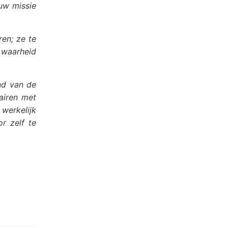
ouw missie
ren; ze te
e waarheid
ind van de
airen met
werkelijk
r zelf te