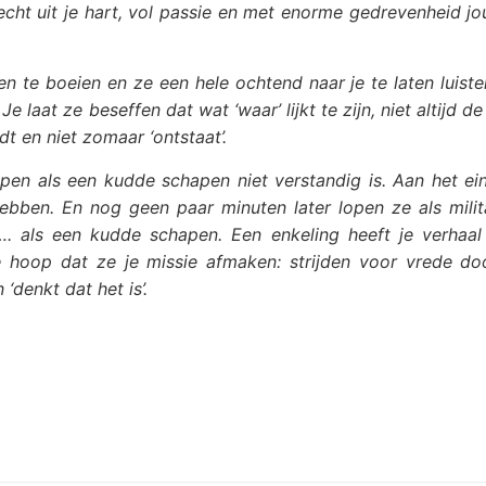
recht uit je hart, vol passie en met enorme gedrevenheid j
n te boeien en ze een hele ochtend naar je te laten luiste
e laat ze beseffen dat wat ‘waar’ lijkt te zijn, niet altijd d
dt en niet zomaar ‘ontstaat’.
-lopen als een kudde schapen niet verstandig is. Aan het e
bben. En nog geen paar minuten later lopen ze als milit
als een kudde schapen. Een enkeling heeft je verhaal 
e hoop dat ze je missie afmaken: strijden voor vrede doo
 ‘denkt dat het is’.