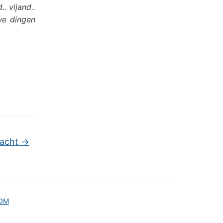
. vijand..
we dingen
macht
→
OM