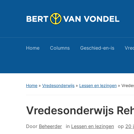
Home
Columns
Geschied-en-is
Vre
Home
»
Vredesonderwijs
»
Lessen en lezingen
»
Vrede
Vredesonderwijs Re
Door
Beheerder
in
Lessen en lezingen
op
20 