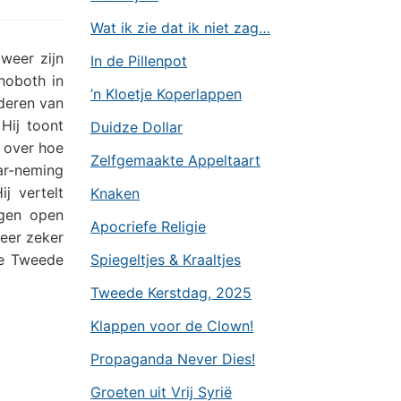
Wat ik zie dat ik niet zag…
weer zijn
In de Pillenpot
hoboth in
’n Kloetje Koperlappen
deren van
Hij toont
Duidze Dollar
 over hoe
Zelfgemaakte Appeltaart
ar-neming
ij vertelt
Knaken
ogen open
Apocriefe Religie
eer zeker
de Tweede
Spiegeltjes & Kraaltjes
Tweede Kerstdag, 2025
Klappen voor de Clown!
Propaganda Never Dies!
Groeten uit Vrij Syrië