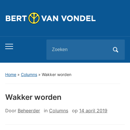
Zoeken
Toggle
naar:
mobiel
menu
Home
»
Columns
»
Wakker worden
Wakker worden
Door
Beheerder
in
Columns
op
14 april 2019