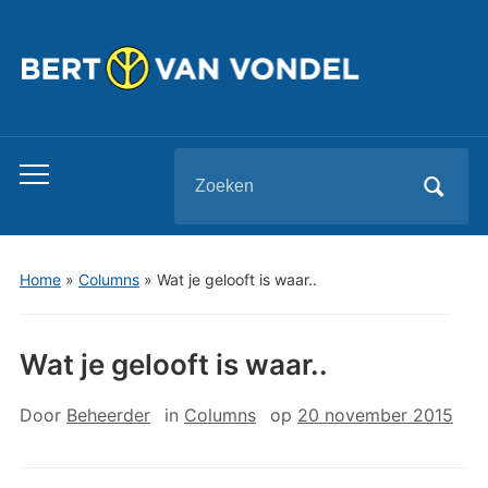
Zoeken
Toggle
naar:
mobiel
menu
Home
»
Columns
»
Wat je gelooft is waar..
Wat je gelooft is waar..
Door
Beheerder
in
Columns
op
20 november 2015