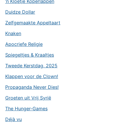
’n Kloetje Koperlappen
Duidze Dollar
Zelfgemaakte Appeltaart
Knaken
Apocriefe Religie
Spiegeltjes & Kraaltjes
Tweede Kerstdag, 2025
Klappen voor de Clown!
Propaganda Never Dies!
Groeten uit Vrij Syrië
The Hunger-Games
Déjà vu