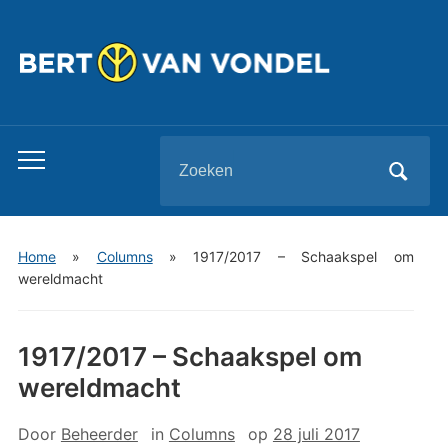
Zoeken
Toggle
naar:
mobiel
menu
Home
»
Columns
»
1917/2017 – Schaakspel om
wereldmacht
1917/2017 – Schaakspel om
wereldmacht
Door
Beheerder
in
Columns
op
28 juli 2017