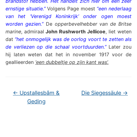
brandstof hebben. Het handelt zich hier om een zeer
ernstige situatie.”
Volgens Page moest
“een nederlaag
van het ‘Verenigd Koninkrijk’ onder ogen moest
worden gezien.”
De
opperbevelhebber van de Britse
marine
, admiraal
John Rushworth Jellicoe
, liet weten
dat
“het onmogelijk was de oorlog voort te zetten als
de verliezen op die schaal voortduurden.”
Later zou
hij laten weten dat het in november 1917 voor de
geallieerden
‘een dubbeltje op zijn kant was’.
←
Upstallesbâm &
Die Siegessäule
→
Geding