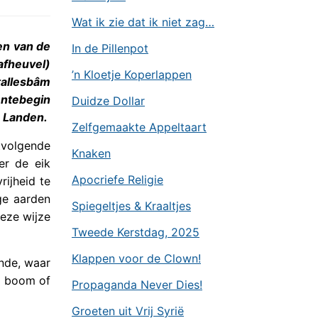
Wat ik zie dat ik niet zag…
en van de
In de Pillenpot
afheuvel)
’n Kloetje Koperlappen
allesbâm
ntebegin
Duidze Dollar
 Landen.
Zelfgemaakte Appeltaart
tvolgende
Knaken
er de eik
Apocriefe Religie
ijheid te
ge aarden
Spiegeltjes & Kraaltjes
deze wijze
Tweede Kerstdag, 2025
Klappen voor de Clown!
nde, waar
r boom of
Propaganda Never Dies!
Groeten uit Vrij Syrië