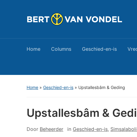
Home
Columns
Geschied-en-is
Vre
Home
»
Geschied-en-is
»
Upstallesbâm & Geding
Upstallesbâm & Ged
Door
Beheerder
in
Geschied-en-is
,
Simsalabol