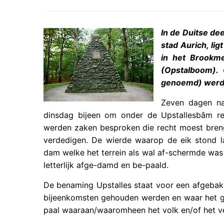
In de Duitse de
stad Aurich, li
in het Brookm
(Opstalboom).
genoemd) werde
Zeven dagen na
dinsdag bijeen om onder de Upstallesbâm re
werden zaken besproken die recht moest breng
verdedigen. De wierde waarop de eik stond 
dam welke het terrein als wal af-schermde was
letterlijk afge-damd en be-paald.
De benaming Upstalles staat voor een afgebak
bijeenkomsten gehouden werden en waar het g
paal waaraan/waaromheen het volk en/of het v