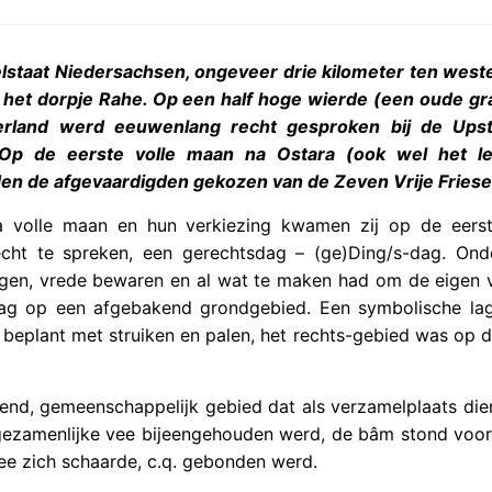
elstaat Niedersachsen, ongeveer drie kilometer ten west
gt het dorpje Rahe. Op een half hoge wierde (een oude gr
erland werd eeuwenlang recht gesproken bij de Upst
 Op de eerste volle maan na Ostara (ook wel het le
n de afgevaardigden gekozen van de Zeven Vrije Friese
 volle maan en hun verkiezing kwamen zij op de eers
cht te spreken, een gerechtsdag – (ge)Ding/s-dag. Ond
en, vrede bewaren en al wat te maken had om de eigen vr
lag op een afgebakend grondgebied. Een symbolische la
 beplant met struiken en palen, het rechts-gebied was op 
end, gemeenschappelijk gebied dat als verzamelplaats die
ezamenlijke vee bijeengehouden werd, de bâm stond voo
ee zich schaarde, c.q. gebonden werd.