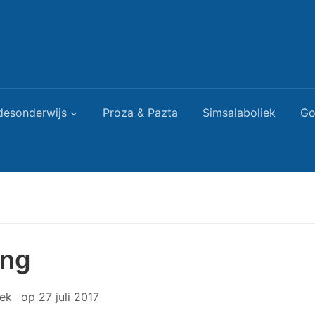
desonderwijs
Proza & Pazta
Simsalaboliek
Go
ing
iek
op
27 juli 2017