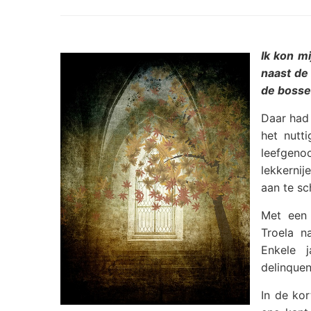
Ik kon mi
naast de 
de bosse
Daar had 
het nutt
leefgeno
lekkerni
aan te sc
Met een 
Troela n
Enkele 
delinquen
In de ko