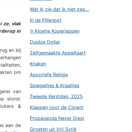
Wat ik zie dat ik niet zag…
In de Pillenpot
 ze, vlak
erderop in
’n Kloetje Koperlappen
Duidze Dollar
rug en bij
Zelfgemaakte Appeltaart
verhangen
Knaken
liteiten,
aakten om
Apocriefe Religie
Spiegeltjes & Kraaltjes
gerei van
Tweede Kerstdag, 2025
op stond.
ickers &
Klappen voor de Clown!
Propaganda Never Dies!
as aan de
Groeten uit Vrij Syrië