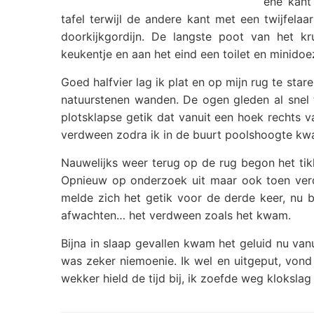
ene kant
tafel terwijl de andere kant met een twijfel
doorkijkgordijn. De langste poot van het kr
keukentje en aan het eind een toilet en minidoe
Goed halfvier lag ik plat en op mijn rug te st
natuurstenen wanden. De ogen gleden al snel 
plotsklapse getik dat vanuit een hoek rechts v
verdween zodra ik in de buurt poolshoogte k
Nauwelijks weer terug op de rug begon het tik
Opnieuw op onderzoek uit maar ook toen verd
melde zich het getik voor de derde keer, nu 
afwachten… het verdween zoals het kwam.
Bijna in slaap gevallen kwam het geluid nu v
was zeker niemoenie. Ik wel en uitgeput, vond
wekker hield de tijd bij, ik zoefde weg klokslag