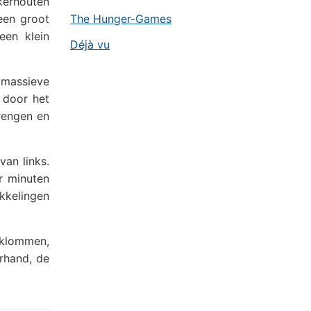
kerhouten
een groot
The Hunger-Games
een klein
Déjà vu
e massieve
 door het
brengen en
an links.
r minuten
kkelingen
eklommen,
rhand, de