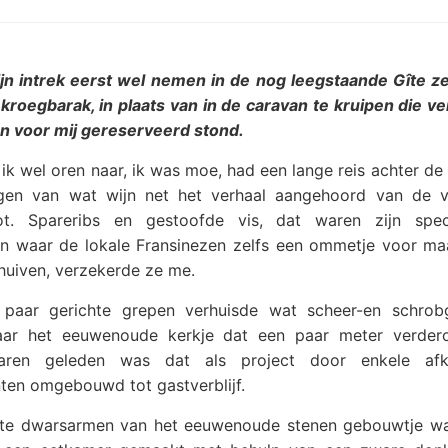
jn intrek eerst wel nemen in de nog leegstaande Gîte zei
kroegbarak, in plaats van in de caravan te kruipen die v
n voor mij gereserveerd stond.
ik wel oren naar, ik was moe, had een lange reis achter de 
igen van wat wijn net het verhaal aangehoord van de 
ot. Spareribs en gestoofde vis, dat waren zijn specia
jen waar de lokale Fransinezen zelfs een ommetje voor m
huiven, verzekerde ze me.
paar gerichte grepen verhuisde wat scheer-en schrob
aar het eeuwenoude kerkje dat een paar meter verder
jaren geleden was dat als project door enkele afk
ten omgebouwd tot gastverblijf.
rte dwarsarmen van het eeuwenoude stenen gebouwtje w