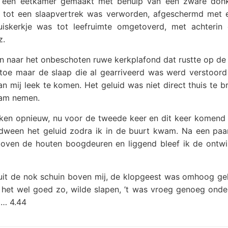
 een eetkamer gemaakt met behulp van een zware don
aar tot een slaapvertrek was verworden, afgeschermd met 
uiskerkje was tot leefruimte omgetoverd, met achterin 
z.
aren naar het onbeschoten ruwe kerkplafond dat rustte op d
toe maar de slaap die al gearriveerd was werd verstoord
an mij leek te komen. Het geluid was niet direct thuis te 
wam nemen.
ken opnieuw, nu voor de tweede keer en dit keer komend v
ween het geluid zodra ik in de buurt kwam. Na een paa
boven de houten boogdeuren en liggend bleef ik de ontwi
anuit de nok schuin boven mij, de klopgeest was omhoog g
 het wel goed zo, wilde slapen, ’t was vroeg genoeg onde
 … 4.44