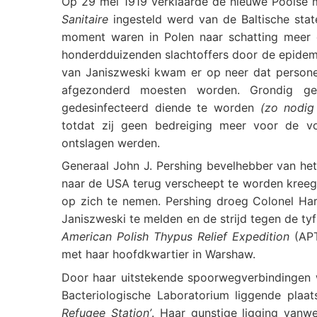
Op 29 mei 1919 verklaarde de nieuwe Poolse 
Sanitaire
ingesteld werd van de Baltische sta
moment waren in Polen naar schatting meer 
honderdduizenden slachtoffers door de epidemi
van Janiszweski kwam er op neer dat person
afgezonderd moesten worden. Grondig ger
gedesinfecteerd diende te worden
(zo nodig
totdat zij geen bedreiging meer voor de 
ontslagen werden.
Generaal John J. Pershing bevelhebber van h
naar de USA terug verscheept te worden kreeg
op zich te nemen. Pershing droeg Colonel Har
Janiszweski te melden en de strijd tegen de ty
American Polish Thypus Relief Expedition
(APT
met haar hoofdkwartier in Warshaw.
Door haar uitstekende spoorwegverbindingen w
Bacteriologische Laboratorium liggende pla
Refugee Station’
. Haar gunstige ligging vanw