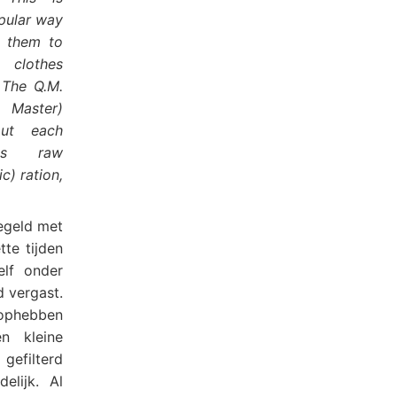
pular way
g them to
 clothes
. The Q.M.
 Master)
out each
is raw
c) ration,
egeld met
te tijden
elf onder
 vergast.
 ophebben
n kleine
 gefilterd
lijk. Al