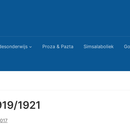
desonderwijs
Proza & Pazta
Simsalaboliek
Go
919/1921
2017