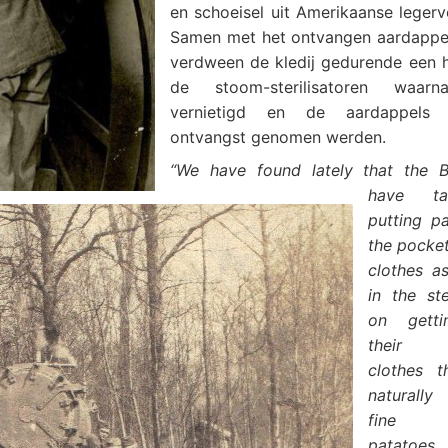
en schoeisel uit Amerikaanse legerv
Samen met het ontvangen aardappe
verdween de kledij gedurende een ha
de stoom-sterilisatoren waarn
vernietigd en de aardappels
ontvangst genomen werden.
“
We have found lately that the B
have t
putting pa
the pocket
clothes a
in the ste
on gett
their st
clothes t
naturall
fine 
patatoes.