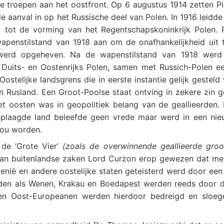
e troepen aan het oostfront. Op 6 augustus 1914 zetten Pi
e aanval in op het Russische deel van Polen. In 1916 leidde
8) tot de vorming van het Regentschapskoninkrijk Polen. P
apenstilstand van 1918 aan om de onafhankelijkheid uit 
 werd opgeheven. Na de wapenstilstand van 1918 werd
 Duits- en Oostenrijks Polen, samen met Russich-Polen e
stelijke landsgrens die in eerste instantie gelijk gestel
en Rusland. Een Groot-Poolse staat ontving in zekere zin g
het oosten was in geopolitiek belang van de geallieerden.
eplaagde land beleefde geen vrede maar werd in een nieu
zou worden.
de ‘Grote Vier’
(zoals de overwinnende geallieerde gro
van buitenlandse zaken Lord Curzon erop gewezen dat me
enië en andere oostelijke staten geteisterd werd door een
eden als Wenen, Krakau en Boedapest werden reeds door 
enen Oost-Europeanen werden hierdoor bedreigd en sloe