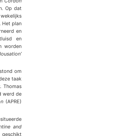
en
Cordon
n. Op dat
wekelijks
 Het plan
rneerd en
luisd en
n worden
lousation’
 stond om
deze taak
r. Thomas
id werd de
on
(APRE)
situeerde
ntine and
 geschikt