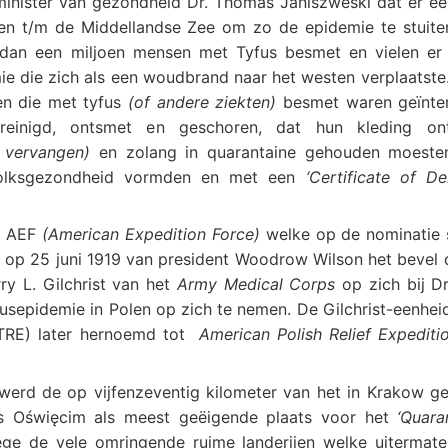
minister van gezondheid Dr. Thomas Janiszweski dat er e
ten t/m de Middellandse Zee om zo de epidemie te stuite
dan een miljoen mensen met Tyfus besmet en vielen er 
e die zich als een woudbrand naar het westen verplaatste.
en die met tyfus
(of andere ziekten)
besmet waren geïnte
einigd, ontsmet en geschoren, dat hun kleding ont
 vervangen)
en zolang in quarantaine gehouden moeste
volksgezondheid vormden en met een
‘Certificate of De
et AEF
(American Expedition Force)
welke op de nominatie
 op 25 juni 1919 van president Woodrow Wilson het bevel 
ry L. Gilchrist van het
Army Medical Corps
op zich bij D
fusepidemie in Polen op zich te nemen. De Gilchrist-eenhe
RE) later hernoemd tot
American Polish Relief Expediti
erd de op vijfenzeventig kilometer van het in Krakow ge
ats Oświęcim als meest geëigende plaats voor het
‘Quara
ege de vele omringende ruime landerijen welke uitermate