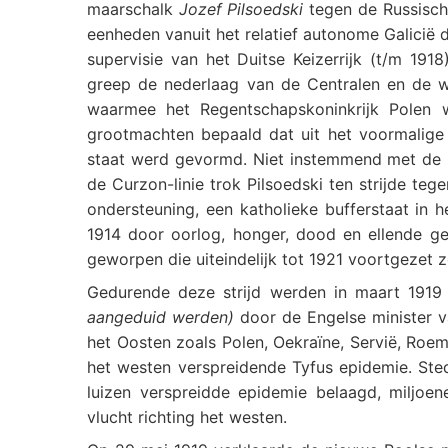
maarschalk
Jozef Pilsoedski
tegen de Russisch
eenheden vanuit het relatief autonome Galicië d
supervisie van het Duitse Keizerrijk (t/m 191
greep de nederlaag van de Centralen en de w
waarmee het Regentschapskoninkrijk Polen
grootmachten bepaald dat uit het voormalige
staat werd gevormd. Niet instemmend met de Oo
de Curzon-linie trok Pilsoedski ten strijde teg
ondersteuning, een katholieke bufferstaat in 
1914 door oorlog, honger, dood en ellende g
geworpen die uiteindelijk tot 1921 voortgezet 
Gedurende deze strijd werden in maart 1919 
aangeduid werden)
door de Engelse minister 
het Oosten zoals Polen, Oekraïne, Servië, Roem
het westen verspreidende Tyfus epidemie. St
luizen verspreidde epidemie belaagd, miljo
vlucht richting het westen.