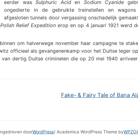
eerder was
Sulphuric Acid
en
Sodium Cyanide
gebru
ongedierte in de gebruikte treinstellen en wagons
afgesloten tunnels door vergassing onschadelijk gemaakt
Polish Relief Expedition
erop en op 4 januari 1921 werd d
n binnen om halverwege november haar campagne te staken
tz officieel als gevangenenkamp voor het Duitse leger op
van dertig Duitse criminelen die op 20 mei 1940 arrivee
Fake- & Fairy Tale of Bana A
ngedreven door
WordPress
/ Academica WordPress Theme by
WPZO