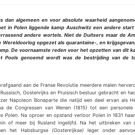
s dan algemeen en voor absolute waarheid aangenom
het in Polen liggende kamp Auschwitz een andere start
errassend andere wortels. Niet de Duitsers maar de A
e Wereldoorlog opgezet als quarantaine-, en krijgsgev
amp. De voornaamste reden voor het opzetten van dit k
t Pools genoemd wordt was de bestrijding van de to
orafgaand aan de Franse Revolutie meerdere malen herverd
Russisch, Oostenrijks en Pruisisch bestuur gebracht en ha
izer Napoleon Bonaparte die natijd een deel ervan als 
na de Congressen van Wenen (1815) tot een personele
s Polen
. Na oproer en opstand verloor Polen in 1831 haar
in of meer bij Rusland ingelijfd. Na het uitbreken van 
nnen het Habsburgse
(Oostenrijkse)
leger onder aanvoe