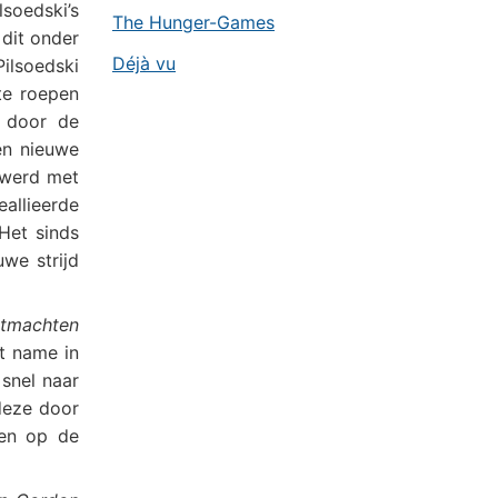
lsoedski’s
The Hunger-Games
 dit onder
Déjà vu
ilsoedski
te roepen
 door de
en nieuwe
d werd met
eallieerde
 Het sinds
we strijd
otmachten
t name in
 snel naar
deze door
gen op de