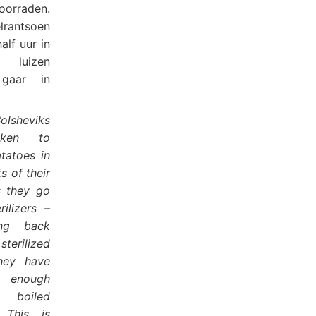
oorraden.
lrantsoen
lf uur in
a luizen
 gaar in
olsheviks
aken to
tatoes in
s of their
s they go
rilizers –
ing back
erilized
hey have
y enough
boiled
 This is