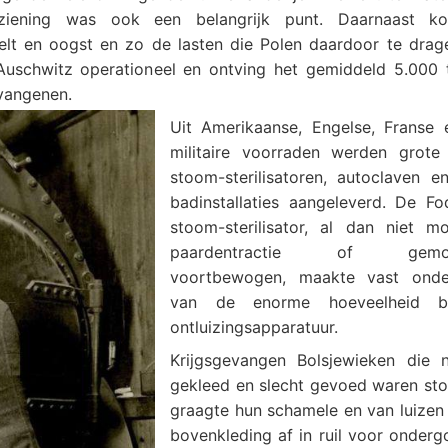
rziening was ook een belangrijk punt. Daarnaast k
eelt en oogst en zo de lasten die Polen daardoor te drag
uschwitz operationeel en ontving het gemiddeld 5.000 
vangenen.
Uit Amerikaanse, Engelse, Franse 
militaire voorraden werden grote 
stoom-sterilisatoren, autoclaven e
badinstallaties aangeleverd. De Fo
stoom-sterilisator, al dan niet mo
paardentractie of gemoto
voortbewogen, maakte vast onder
van de enorme hoeveelheid b
ontluizingsapparatuur.
Krijgsgevangen Bolsjewieken die n
gekleed en slecht gevoed waren st
graagte hun schamele en van luizen
bovenkleding af in ruil voor onderg