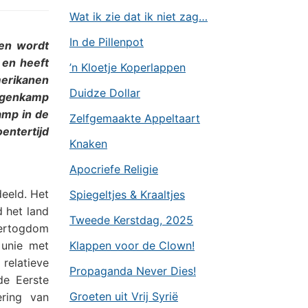
Wat ik zie dat ik niet zag…
In de Pillenpot
en wordt
 en heeft
’n Kloetje Koperlappen
merikanen
Duidze Dollar
angenkamp
amp in de
Zelfgemaakte Appeltaart
entertijd
Knaken
Apocriefe Religie
eeld. Het
Spiegeltjes & Kraaltjes
d het land
Tweede Kerstdag, 2025
Hertogdom
 unie met
Klappen voor de Clown!
 relatieve
Propaganda Never Dies!
de Eerste
Groeten uit Vrij Syrië
ring van