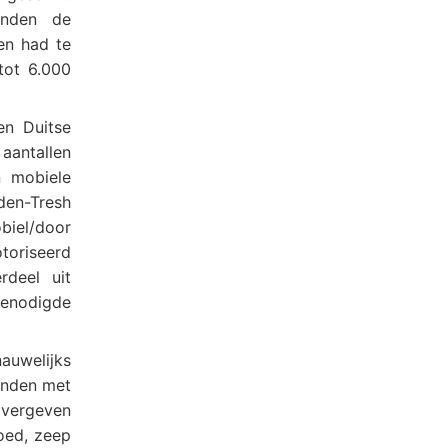
onden de
en had te
tot 6.000
en Duitse
aantallen
n mobiele
den-Tresh
biel/door
riseerd
deel uit
enodigde
auwelijks
onden met
 vergeven
oed, zeep