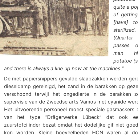
quite a po
of gettin
[have] to
sterilized
(Quarter
passes 
man h
potatoe (si
and there is always a line up now at the machines ”
De met papiersnippers gevulde slaapzakken werden ger
dieseldamp gereinigd, het zand in de barakken op gezet
verschoond terwijl het ongedierte in de barakken z
supervisie van de Zweedse arts Vamos met cyanide werd
Het uitvoerende personeel moest speciale gasmaskers
van het type “Drägerwerke Lübeck” dat ook ee
zuurstofcilinder bezat omdat het dodelijke gif niet goed
kon worden. Kleine hoeveelheden HCN waren al dode