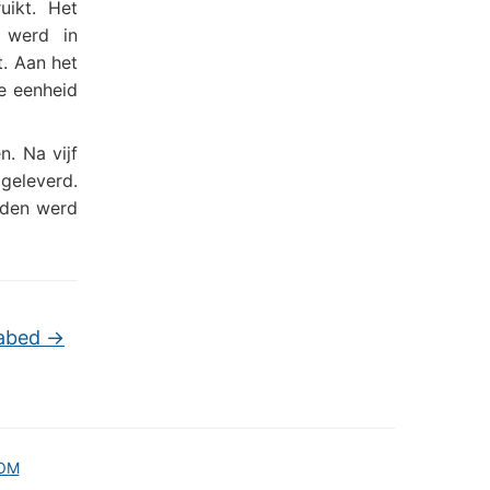
ikt. Het
 werd in
. Aan het
e eenheid
. Na vijf
geleverd.
rden werd
labed
→
OM