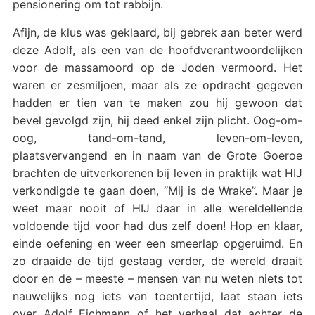
pensionering om tot rabbijn.
Afijn, de klus was geklaard, bij gebrek aan beter werd
deze Adolf, als een van de hoofdverantwoordelijken
voor de massamoord op de Joden vermoord. Het
waren er zesmiljoen, maar als ze opdracht gegeven
hadden er tien van te maken zou hij gewoon dat
bevel gevolgd zijn, hij deed enkel zijn plicht. Oog-om-
oog, tand-om-tand, leven-om-leven,
plaatsvervangend en in naam van de Grote Goeroe
brachten de uitverkorenen bij leven in praktijk wat HIJ
verkondigde te gaan doen, “Mij is de Wrake”. Maar je
weet maar nooit of HIJ daar in alle wereldellende
voldoende tijd voor had dus zelf doen! Hop en klaar,
einde oefening en weer een smeerlap opgeruimd. En
zo draaide de tijd gestaag verder, de wereld draait
door en de – meeste – mensen van nu weten niets tot
nauwelijks nog iets van toentertijd, laat staan iets
over Adolf Eichmann of het verhaal dat achter de