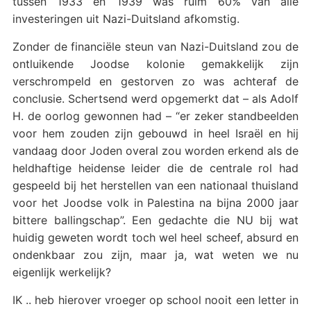
tussen 1933 en 1939 was ruim 60% van alle
investeringen uit Nazi-Duitsland afkomstig.
Zonder de financiële steun van Nazi-Duitsland zou de
ontluikende Joodse kolonie gemakkelijk zijn
verschrompeld en gestorven zo was achteraf de
conclusie. Schertsend werd opgemerkt dat – als Adolf
H. de oorlog gewonnen had – “er zeker standbeelden
voor hem zouden zijn gebouwd in heel Israël en hij
vandaag door Joden overal zou worden erkend als de
heldhaftige heidense leider die de centrale rol had
gespeeld bij het herstellen van een nationaal thuisland
voor het Joodse volk in Palestina na bijna 2000 jaar
bittere ballingschap”. Een gedachte die NU bij wat
huidig geweten wordt toch wel heel scheef, absurd en
ondenkbaar zou zijn, maar ja, wat weten we nu
eigenlijk werkelijk?
IK .. heb hierover vroeger op school nooit een letter in