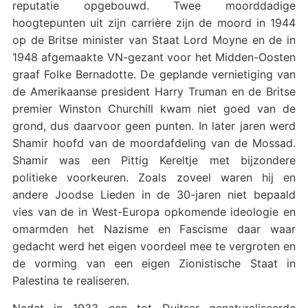
reputatie opgebouwd. Twee moorddadige
hoogtepunten uit zijn carrière zijn de moord in 1944
op de Britse minister van Staat Lord Moyne en de in
1948 afgemaakte VN-gezant voor het Midden-Oosten
graaf Folke Bernadotte. De geplande vernietiging van
de Amerikaanse president Harry Truman en de Britse
premier Winston Churchill kwam niet goed van de
grond, dus daarvoor geen punten. In later jaren werd
Shamir hoofd van de moordafdeling van de Mossad.
Shamir was een Pittig Kereltje met bijzondere
politieke voorkeuren. Zoals zoveel waren hij en
andere Joodse Lieden in de 30-jaren niet bepaald
vies van de in West-Europa opkomende ideologie en
omarmden het Nazisme en Fascisme daar waar
gedacht werd het eigen voordeel mee te vergroten en
de vorming van een eigen Zionistische Staat in
Palestina te realiseren.
Nadat in 1933 een tot Duitser genaturaliseerde