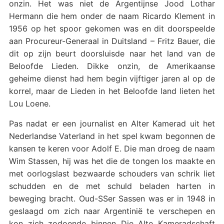
onzin. Het was niet de Argentijnse Jood Lothar
Hermann die hem onder de naam Ricardo Klement in
1956 op het spoor gekomen was en dit doorspeelde
aan Procureur-Generaal in Duitsland – Fritz Bauer, die
dit op zijn beurt doorsluisde naar het land van de
Beloofde Lieden. Dikke onzin, de Amerikaanse
geheime dienst had hem begin vijftiger jaren al op de
korrel, maar de Lieden in het Beloofde land lieten het
Lou Loene.
Pas nadat er een journalist en Alter Kamerad uit het
Nederlandse Vaterland in het spel kwam begonnen de
kansen te keren voor Adolf E. Die man droeg de naam
Wim Stassen, hij was het die de tongen los maakte en
met oorlogslast bezwaarde schouders van schrik liet
schudden en de met schuld beladen harten in
beweging bracht. Oud-SSer Sassen was er in 1948 in
geslaagd om zich naar Argentinië te verschepen en
kon zich zodoende binnen Die Alte Kameradschaft