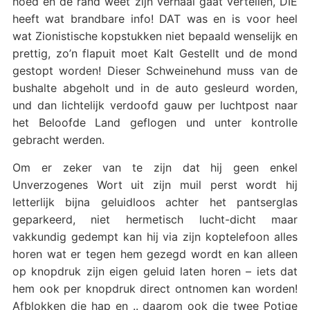
hoed en de rand weet zijn verhaal gaat vertellen, DIE
heeft wat brandbare info! DAT was en is voor heel
wat Zionistische kopstukken niet bepaald wenselijk en
prettig, zo’n flapuit moet Kalt Gestellt und de mond
gestopt worden! Dieser Schweinehund muss van de
bushalte abgeholt und in de auto gesleurd worden,
und dan lichtelijk verdoofd gauw per luchtpost naar
het Beloofde Land geflogen und unter kontrolle
gebracht werden.
Om er zeker van te zijn dat hij geen enkel
Unverzogenes Wort uit zijn muil perst wordt hij
letterlijk bijna geluidloos achter het pantserglas
geparkeerd, niet hermetisch lucht-dicht maar
vakkundig gedempt kan hij via zijn koptelefoon alles
horen wat er tegen hem gezegd wordt en kan alleen
op knopdruk zijn eigen geluid laten horen – iets dat
hem ook per knopdruk direct ontnomen kan worden!
Afblokken die hap en .. daarom ook die twee Potige