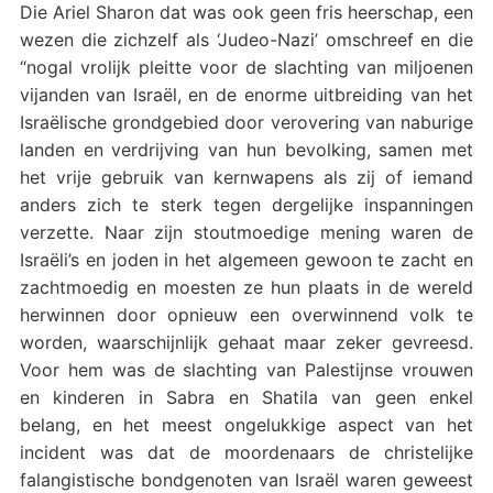
Die Ariel Sharon dat was ook geen fris heerschap, een
wezen die zichzelf als ‘Judeo-Nazi’ omschreef en die
“nogal vrolijk pleitte voor de slachting van miljoenen
vijanden van Israël, en de enorme uitbreiding van het
Israëlische grondgebied door verovering van naburige
landen en verdrijving van hun bevolking, samen met
het vrije gebruik van kernwapens als zij of iemand
anders zich te sterk tegen dergelijke inspanningen
verzette. Naar zijn stoutmoedige mening waren de
Israëli’s en joden in het algemeen gewoon te zacht en
zachtmoedig en moesten ze hun plaats in de wereld
herwinnen door opnieuw een overwinnend volk te
worden, waarschijnlijk gehaat maar zeker gevreesd.
Voor hem was de slachting van Palestijnse vrouwen
en kinderen in Sabra en Shatila van geen enkel
belang, en het meest ongelukkige aspect van het
incident was dat de moordenaars de christelijke
falangistische bondgenoten van Israël waren geweest