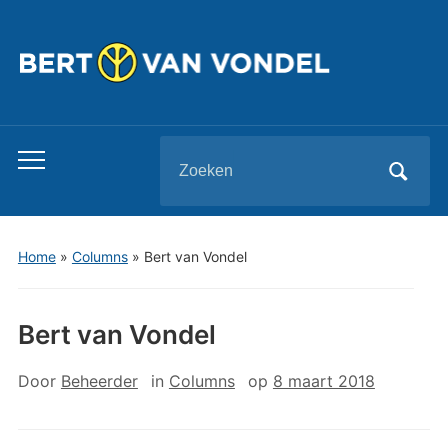
Zoeken
Toggle
naar:
mobiel
menu
Home
»
Columns
»
Bert van Vondel
Bert van Vondel
Door
Beheerder
in
Columns
op
8 maart 2018