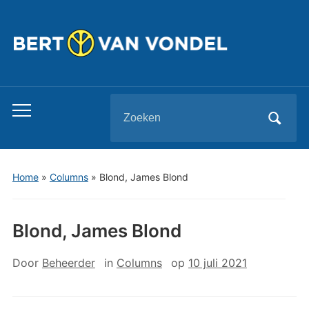
Zoeken
Toggle
naar:
mobiel
menu
Home
»
Columns
»
Blond, James Blond
Blond, James Blond
Door
Beheerder
in
Columns
op
10 juli 2021