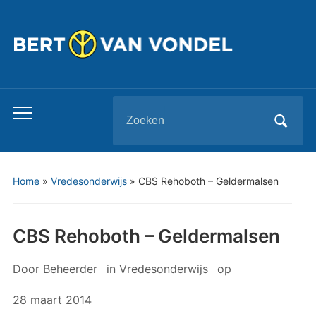
Zoeken
Toggle
naar:
mobiel
menu
Home
»
Vredesonderwijs
»
CBS Rehoboth – Geldermalsen
CBS Rehoboth – Geldermalsen
Door
Beheerder
in
Vredesonderwijs
op
28 maart 2014