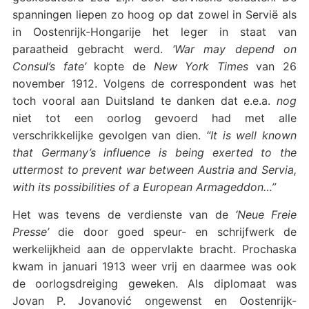
spanningen liepen zo hoog op dat zowel in Servië als
in Oostenrijk-Hongarije het leger in staat van
paraatheid gebracht werd.
‘War may depend on
Consul’s fate’
kopte de
New York Times
van 26
november 1912. Volgens de correspondent was het
toch vooral aan Duitsland te danken dat e.e.a.
nog
niet tot een oorlog gevoerd had met alle
verschrikkelijke gevolgen van dien.
“It is well known
that Germany’s influence is being exerted to the
uttermost to prevent war between Austria and Servia,
with its possibilities of a European Armageddon…”
Het was tevens de verdienste van de
‘Neue Freie
Presse’
die door goed speur- en schrijfwerk de
werkelijkheid aan de oppervlakte bracht. Prochaska
kwam in januari 1913 weer vrij en daarmee was ook
de oorlogsdreiging geweken. Als diplomaat was
Jovan P. Jovanović ongewenst en Oostenrijk-