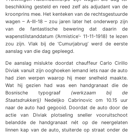
beschikking gesteld en reed zelf als adjudant van de
kroonprins mee. Het kenteken van de rechtsgestuurde
wagen – A-III-18 – zou jaren later het onderwerp zijn
van de fantastische bewering dat daarin de
wapenstilstanddatum (‘Armistice’- 11-11-1918) te lezen
zou zijn. Vlak bij de ‘Cumurjabrug’ werd de eerste
aanslag van die dag gepleegd.
De aanslag mislukte doordat chauffeur Carlo Cirillo
Diviak vanuit zijn ooghoeken iemand iets naar de auto
had zien werpen waarop hij meer snelheid maakte.
Wat hij gezien had was een handgranaat die de
Bosnische typograaf
(werkzaam bij de
Staatsdrukkerij)
Nedeljko Cabrinovic om 10.15 uur
naar de auto had gegooid. Doordat de auto door de
actie van Diviak plotseling sneller vooruitschoot
belandde de handgranaat nét op de neergelaten
linnen kap van de auto, stuiterde op straat onder de