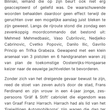
Bilinski, iemand die op zijn beurt ook niet erg
geaccepteerd of geliefd was. De waarschuwende
woorden behaalden daardoor geen effect terwijl de
geruchten over een mogelijke aanslag juist bleken te
zijn geweest. Langs de rijroute stond die zondag een
zevenkoppig moordcommando dat bestond uit:
Mehmed Mehmedbasic, Vaso Cubrilovic, Nedjelko
Cabrinovic, Cvetko Popovic, Danilo Ilic, Gavrilo
Princip en Trifka Grabeza. Gewapend met een klein
arsenaal van 3 pistolen en 6 handgranaten waren zij
van plan de toekomstige Oostenrijks-Hongaarse
keizer naar de eeuwige jachtvelden te bevorderen.
Zonder zich van het dreigende gevaar bewust te zijn,
reed de stoet van zeven auto’s door de stad, Frans
Ferdinand en zijn vrouw in een 4-jaar jonge, zes-
persoons ‘Gräf & Stift’ cabriolet die eigendom was
van Graaf Franz Harrach. Harrach had als lid van het
‘Freiwilligen Automobilkorps’ zijn wagen die dag ter