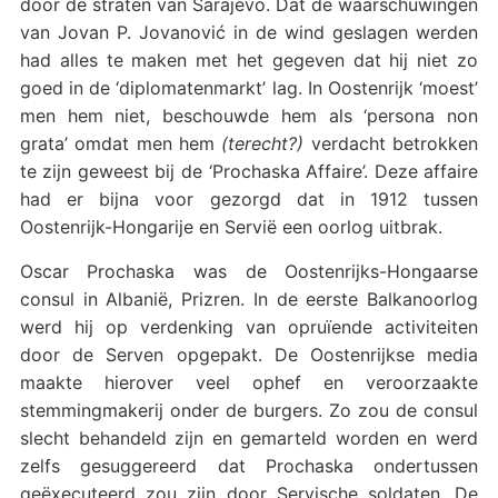
door de straten van Sarajevo. Dat de waarschuwingen
van Jovan P. Jovanović in de wind geslagen werden
had alles te maken met het gegeven dat hij niet zo
goed in de ‘diplomatenmarkt’ lag. In Oostenrijk ‘moest’
men hem niet, beschouwde hem als ‘persona non
grata’ omdat men hem
(terecht?)
verdacht betrokken
te zijn geweest bij de ‘Prochaska Affaire’. Deze affaire
had er bijna voor gezorgd dat in 1912 tussen
Oostenrijk-Hongarije en Servië een oorlog uitbrak.
Oscar Prochaska was de Oostenrijks-Hongaarse
consul in Albanië, Prizren. In de eerste Balkanoorlog
werd hij op verdenking van opruïende activiteiten
door de Serven opgepakt. De Oostenrijkse media
maakte hierover veel ophef en veroorzaakte
stemmingmakerij onder de burgers. Zo zou de consul
slecht behandeld zijn en gemarteld worden en werd
zelfs gesuggereerd dat Prochaska ondertussen
geëxecuteerd zou zijn door Servische soldaten. De