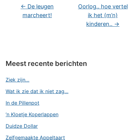
←
De leugen
Oorlog.. hoe vertel
marcheert!
ik het (m’n)
kinderen..
→
Meest recente berichten
Ziek zijn…
Wat ik zie dat ik niet zag…
In de Pillenpot
’n Kloetje Koperlappen
Duidze Dollar
Zelfgemaakte Appeltaart