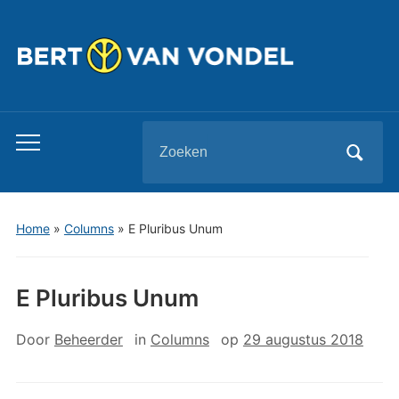
Zoeken
Toggle
naar:
mobiel
menu
Home
»
Columns
»
E Pluribus Unum
E Pluribus Unum
Door
Beheerder
in
Columns
op
29 augustus 2018