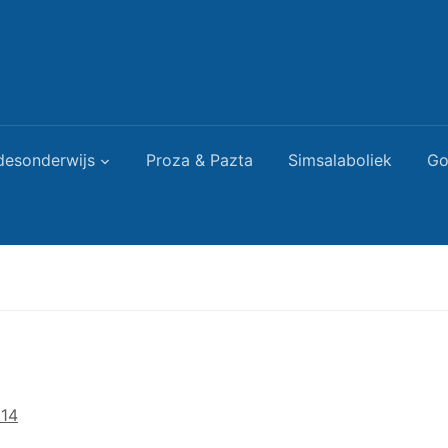
desonderwijs
Proza & Pazta
Simsalaboliek
Go
014