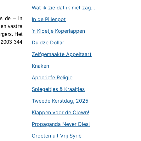
Wat ik zie dat ik niet zag…
ns de – in
In de Pillenpot
en vast te
’n Kloetje Koperlappen
rgers. Het
i 2003 344
Duidze Dollar
Zelfgemaakte Appeltaart
Knaken
Apocriefe Religie
Spiegeltjes & Kraaltjes
Tweede Kerstdag, 2025
Klappen voor de Clown!
Propaganda Never Dies!
Groeten uit Vrij Syrië