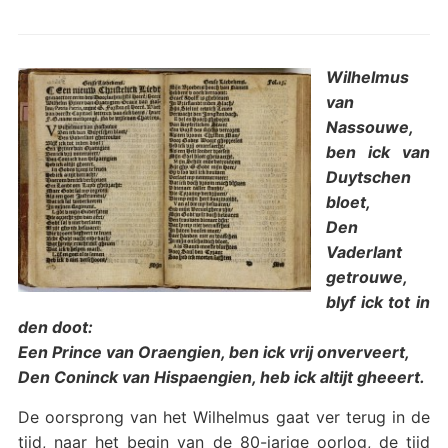
Wilhelmus
van
Nassouwe,
ben ick van
Duytschen
bloet,
Den
Vaderlant
getrouwe,
blyf ick tot in
den doot:
Een Prince van Oraengien, ben ick vrij onverveert,
Den Coninck van Hispaengien, heb ick altijt gheeert.
De oorsprong van het Wilhelmus gaat ver terug in de
tijd, naar het begin van de 80-jarige oorlog, de tijd