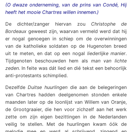
(O dwaze onderneming, van de prins van Condé, Hij
heeft het mooie Chartres willen innemen.)
De dichter/zanger hiervan zou
Christophe de
Bordeaux
geweest zijn, waarvan vermeld werd dat hij
er nogal genoegen in schiep om de overwinningen
van de katholieke soldaten op de Hugenoten breed
uit te meten, en dat op een nogal
liederlijke manier
.
Tijdgenoten beschouwden hem als
man van lichte
zeden.
In feite was dát lied en dié tekst een behoorlijk
anti-protestants schimplied.
Dezelfde
Duitse huurlingen
die aan de belegeringen
van Chartres hadden deelgenomen stonden enkele
maanden later op de loonlijst van Willem van Oranje,
de Grootgraaier, die hen voor zichzelf aan het werk
zette om zijn eigen bezittingen in de Nederlanden
veilig te stellen. Met de huurlingen kwam óók de
melodie mee en werd al schrijvend, zingend en