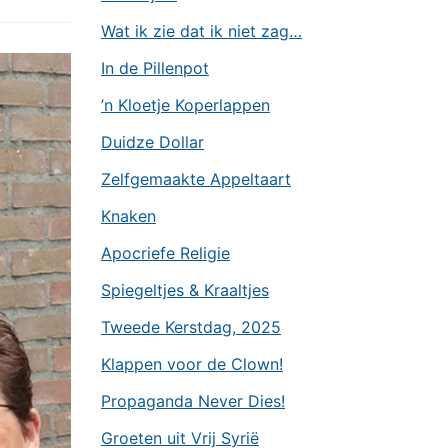
Wat ik zie dat ik niet zag…
In de Pillenpot
’n Kloetje Koperlappen
Duidze Dollar
Zelfgemaakte Appeltaart
Knaken
Apocriefe Religie
Spiegeltjes & Kraaltjes
Tweede Kerstdag, 2025
Klappen voor de Clown!
Propaganda Never Dies!
Groeten uit Vrij Syrië