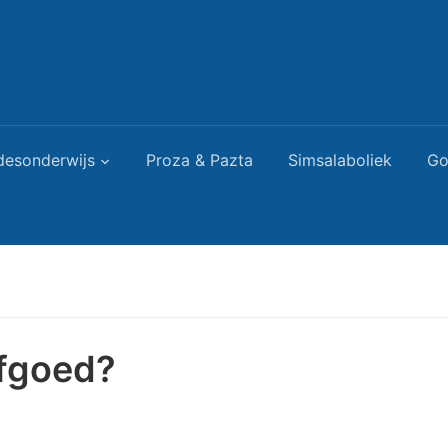
desonderwijs
Proza & Pazta
Simsalaboliek
Go
rfgoed?