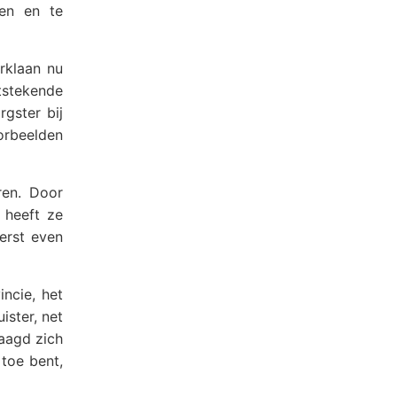
den en te
rklaan nu
tstekende
gster bij
orbeelden
ren. Door
 heeft ze
erst even
ncie, het
ister, net
raagd zich
 toe bent,