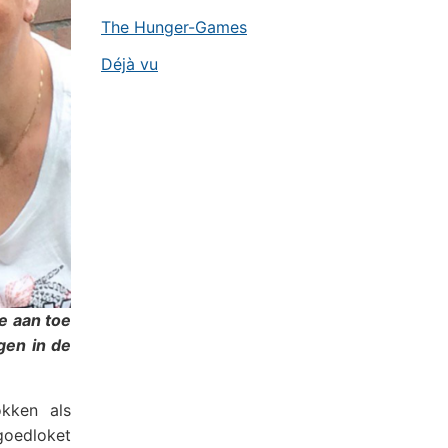
The Hunger-Games
Déjà vu
e aan toe
gen in de
kken als
goedloket