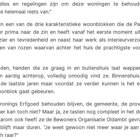
bsidies en regelingen zijn om deze woningen te behou
 helemaal niets van.”
in een van de drie karakteristieke woonblokken die de Pa
er prima naar de zin en heeft vanaf het eerste moment ui
er en tevredenheid en naast haar werk als interieurverzor
en van rozen waarvan achter het huis de prachtigste vo
nden, handen die ze graag in en buitenshuis laat wappe
 aardig achterop, volledig onnodig vind ze. Binnenshuis
de laatste jaren maar voordat ze verder kunnen is het e
oonblok gaat gebeuren.
ronings Erfgoed behouden blijven, de gemeente, de provi
er kan toch niet? Maar ja, ze tasten nog compleet in het du
. Daarom ook heeft ze de Bewoners Organisatie Oldambt gev
 blijft maar duren. “Je weet gewoon niet meer waar je aan
h raar?”