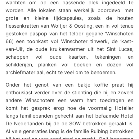
wachten om op een passende plek ingedeeld te
worden. Alle lokalen staan werkelijk boordevol met
grote en kleine tijdcapsules, zoals de houten
flessenkratten van Woltjer & Oosting, een in vol tenue
gestoken paspop van het teloor gegane ‘Winschoten
66’, een toonkast vol Winschoter tinwerk, de ‘kast-
van-Uil’, de oude kruikenwarmer uit het Sint Lucas,
schappen vol oude kaarten, tekeningen en
schilderijen, planken vol boeken en dozen vol
archiefmateriaal, echt te veel om te benoemen.
Onder het genot van een bakje koffie praat hij
enthousiast verder over de stichting die hij en zoveel
andere Winschoters een warm hart toedragen en
komt het gesprek erop hoe de voormalig Hotelier
langs familiebanden gehecht aan het befaamde Hotel
De Nederlanden bij de de SOW betrokken geraakt is.
Al vele generaties lang is de familie Ruibing betrokken
bij het wel en wee rond stad en markt. Ooit begonnen