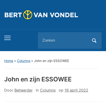
Zoeken
Toggle
naar:
mobiel
menu
Home
»
Columns
»
John en zijn ESSOWEE
John en zijn ESSOWEE
Door
Beheerder
in
Columns
op
19 april 2022