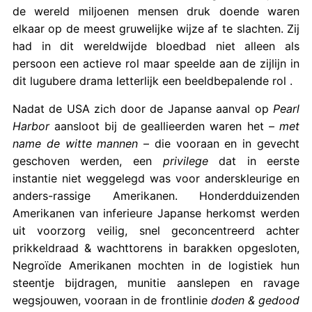
de wereld miljoenen mensen druk doende waren
elkaar op de meest gruwelijke wijze af te slachten. Zij
had in dit wereldwijde bloedbad niet alleen als
persoon een actieve rol maar speelde aan de zijlijn in
dit lugubere drama letterlijk een beeldbepalende rol .
Nadat de USA zich door de Japanse aanval op
Pearl
Harbor
aansloot bij de geallieerden waren het –
met
name de witte mannen
– die vooraan en in gevecht
geschoven werden, een
privilege
dat in eerste
instantie niet weggelegd was voor anderskleurige en
anders-rassige Amerikanen. Honderdduizenden
Amerikanen van inferieure Japanse herkomst werden
uit voorzorg veilig, snel geconcentreerd achter
prikkeldraad & wachttorens in barakken opgesloten,
Negroïde Amerikanen mochten in de logistiek hun
steentje bijdragen, munitie aanslepen en ravage
wegsjouwen, vooraan in de frontlinie
doden & gedood