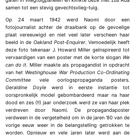
samen tot een stevig gevechtsvlieg-tuig.
Op 24 maart 1942 werd Naomi door een
fotojournalist achter de draaibank op de gevoelige
plaat vereeuwigd en niet veel later verscheen haar
beeld in de
Oakland Post-Enquirer
. Vemoedelijk heeft
deze foto tekenaar J. Howard Miller geïnspireerd tot
vervaardigen van een poster met de korte slogan
We
can do it
. Miller maakte als propagandist in opdracht
van het
Westinghouse War Production Co-Ordinating
Committee
vele oorlogspropaganda posters.
Geraldine Doyle
werd in eerste instantie tot
oorspronkelijk model gebombardeerd maar na haar
dood en zes (!!) jaar onderzoek werd ze van haar plek
verdreven door Naomi. De propagandaposter
verdween in de vergetelheid om in de jaren ’80 van de
vorige eeuw weer in de belangstelling getrokken te
worden. Opnieuw en vele jaren later werd aan de