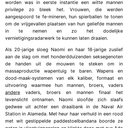
worden was in eerste instantie een
witte mannen
privilege
zo bleek het. Vrouwen, die werden
aangespoord te fe-mineren, hun spierballen te tonen
om de vrijgevallen plaatsen van hun geliefde mannen
in te nemen en zo het dodelijke
vernietigingsradarwerk te kunnen laten draaien.
Als 20-jarige sloeg Naomi en haar 18-jarige zuslief
aan de slag om met honderdduizenden seksegenoten
de handen uit de mouwen te steken om in
massaproductie wapentuig te baren. Wapens en
dood-maak-systemen van elk kaliber, formaat en
uitvoering waarmee hun mannen, broers, vaders
andere
vaders, broers en mannen finaal het
levenslicht ontnamen. Naomi sloofde zich slaafs
gedwee uit achter een draaibank in de Naval Air
Station in Alameda. Met heur haar verhuld in een rood
met wit gestippelde paddestoelbandana boorde ze
gaten in vliegtuigpanelen en klinkte deze met zus Ada