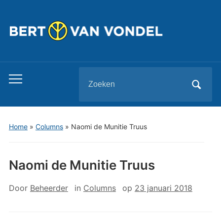
Zoeken
Toggle
naar:
mobiel
menu
Home
»
Columns
»
Naomi de Munitie Truus
Naomi de Munitie Truus
Door
Beheerder
in
Columns
op
23 januari 2018