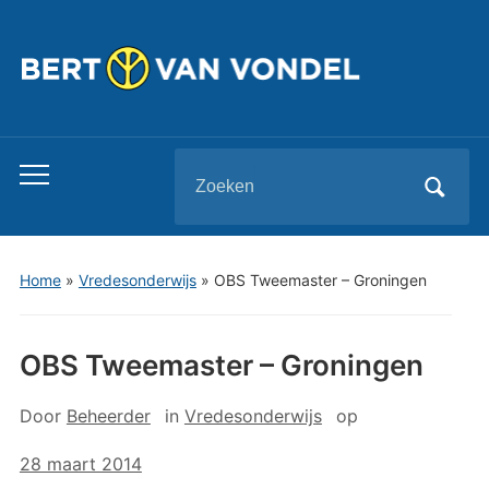
Zoeken
Toggle
naar:
mobiel
menu
Home
»
Vredesonderwijs
»
OBS Tweemaster – Groningen
OBS Tweemaster – Groningen
Door
Beheerder
in
Vredesonderwijs
op
28 maart 2014