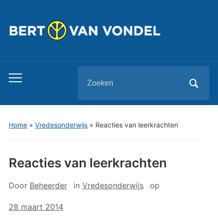
Zoeken
Toggle
naar:
mobiel
menu
Home
»
Vredesonderwijs
»
Reacties van leerkrachten
Reacties van leerkrachten
Door
Beheerder
in
Vredesonderwijs
op
28 maart 2014