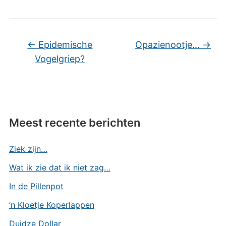
←
Epidemische
Opazienootje…
→
Vogelgriep?
Meest recente berichten
Ziek zijn…
Wat ik zie dat ik niet zag…
In de Pillenpot
’n Kloetje Koperlappen
Duidze Dollar