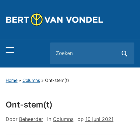
Zoeken
Toggle
naar:
mobiel
menu
Home
»
Columns
»
Ont-stem(t)
Ont-stem(t)
Door
Beheerder
in
Columns
op
10 juni 2021