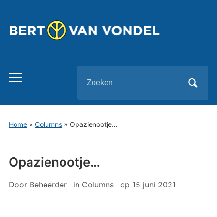
Zoeken
Toggle
naar:
mobiel
menu
Home
»
Columns
»
Opazienootje…
Opazienootje…
Door
Beheerder
in
Columns
op
15 juni 2021