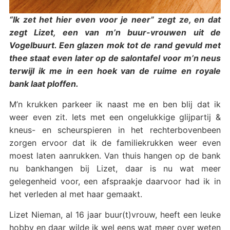
“Ik zet het hier even voor je neer” zegt ze, en dat
zegt Lizet, een van m’n buur-vrouwen uit de
Vogelbuurt. Een glazen mok tot de rand gevuld met
thee staat even later op de salontafel voor m’n neus
terwijl ik me in een hoek van de ruime en royale
bank laat ploffen.
M’n krukken parkeer ik naast me en ben blij dat ik
weer even zit. Iets met een ongelukkige glijpartij &
kneus- en scheurspieren in het rechterbovenbeen
zorgen ervoor dat ik de familiekrukken weer even
moest laten aanrukken. Van thuis hangen op de bank
nu bankhangen bij Lizet, daar is nu wat meer
gelegenheid voor, een afspraakje daarvoor had ik in
het verleden al met haar gemaakt.
Lizet Nieman, al 16 jaar buur(t)vrouw, heeft een leuke
hobby en daar wilde ik wel eens wat meer over weten