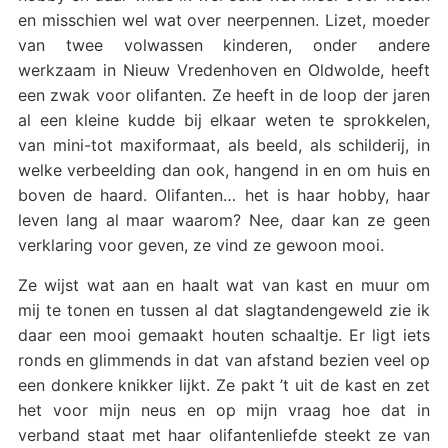
en misschien wel wat over neerpennen. Lizet, moeder
van twee volwassen kinderen, onder andere
werkzaam in Nieuw Vredenhoven en Oldwolde, heeft
een zwak voor olifanten. Ze heeft in de loop der jaren
al een kleine kudde bij elkaar weten te sprokkelen,
van mini-tot maxiformaat, als beeld, als schilderij, in
welke verbeelding dan ook, hangend in en om huis en
boven de haard. Olifanten… het is haar hobby, haar
leven lang al maar waarom? Nee, daar kan ze geen
verklaring voor geven, ze vind ze gewoon mooi.
Ze wijst wat aan en haalt wat van kast en muur om
mij te tonen en tussen al dat slagtandengeweld zie ik
daar een mooi gemaakt houten schaaltje. Er ligt iets
ronds en glimmends in dat van afstand bezien veel op
een donkere knikker lijkt. Ze pakt ’t uit de kast en zet
het voor mijn neus en op mijn vraag hoe dat in
verband staat met haar olifantenliefde steekt ze van