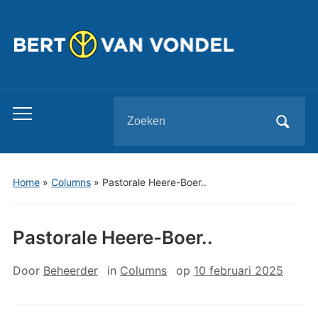
Zoeken
Toggle
naar:
mobiel
menu
Home
»
Columns
»
Pastorale Heere-Boer..
Pastorale Heere-Boer..
Door
Beheerder
in
Columns
op
10 februari 2025