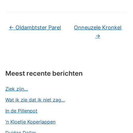
←
Oldambtster Parel
Onneuzele Kronkel
→
Meest recente berichten
Ziek zijn…
Wat ik zie dat ik niet zag…
In de Pillenpot
’n Kloetje Koperlappen
Duidze Dollar