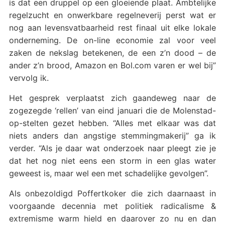
is dat een druppel op een gloeiende plaat. Ambtelijke
regelzucht en onwerkbare regelneverij perst wat er
nog aan levensvatbaarheid rest finaal uit elke lokale
onderneming. De on-line economie zal voor veel
zaken de nekslag betekenen, de een z’n dood – de
ander z’n brood, Amazon en Bol.com varen er wel bij”
vervolg ik.
Het gesprek verplaatst zich gaandeweg naar de
zogezegde ‘rellen’ van eind januari die de Molenstad-
op-stelten gezet hebben. “Alles met elkaar was dat
niets anders dan angstige stemmingmakerij” ga ik
verder. “Als je daar wat onderzoek naar pleegt zie je
dat het nog niet eens een storm in een glas water
geweest is, maar wel een met schadelijke gevolgen”.
Als onbezoldigd Poffertkoker die zich daarnaast in
voorgaande decennia met politiek radicalisme &
extremisme warm hield en daarover zo nu en dan