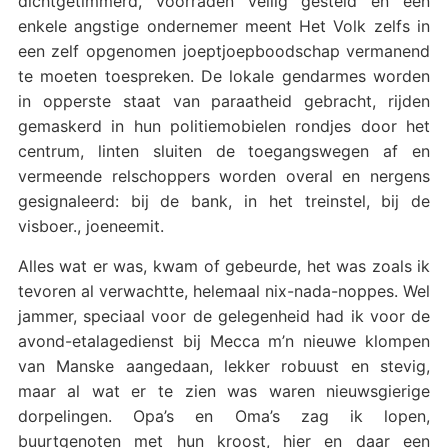
dichtgetimmerd, voorraden veilig gesteld en een
enkele angstige ondernemer meent Het Volk zelfs in
een zelf opgenomen joeptjoepboodschap vermanend
te moeten toespreken. De lokale gendarmes worden
in opperste staat van paraatheid gebracht, rijden
gemaskerd in hun politiemobielen rondjes door het
centrum, linten sluiten de toegangswegen af en
vermeende relschoppers worden overal en nergens
gesignaleerd: bij de bank, in het treinstel, bij de
visboer., joeneemit.
Alles wat er was, kwam of gebeurde, het was zoals ik
tevoren al verwachtte, helemaal nix-nada-noppes. Wel
jammer, speciaal voor de gelegenheid had ik voor de
avond-etalagedienst bij Mecca m’n nieuwe klompen
van Manske aangedaan, lekker robuust en stevig,
maar al wat er te zien was waren nieuwsgierige
dorpelingen. Opa’s en Oma’s zag ik lopen,
buurtgenoten met hun kroost, hier en daar een