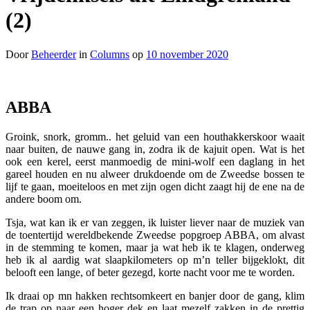
(2)
Door
Beheerder
in
Columns
op
10 november 2020
ABBA
Groink, snork, gromm.. het geluid van een houthakkerskoor waait
naar buiten, de nauwe gang in, zodra ik de kajuit open. Wat is het
ook een kerel, eerst manmoedig de mini-wolf een daglang in het
gareel houden en nu alweer drukdoende om de Zweedse bossen te
lijf te gaan, moeiteloos en met zijn ogen dicht zaagt hij de ene na de
andere boom om.
Tsja, wat kan ik er van zeggen, ik luister liever naar de muziek van
de toentertijd wereldbekende Zweedse popgroep ABBA, om alvast
in de stemming te komen, maar ja wat heb ik te klagen, onderweg
heb ik al aardig wat slaapkilometers op m’n teller bijgeklokt, dit
belooft een lange, of beter gezegd, korte nacht voor me te worden.
Ik draai op mn hakken rechtsomkeert en banjer door de gang, klim
de trap op naar een hoger dek en laat mezelf zakken in de prettig