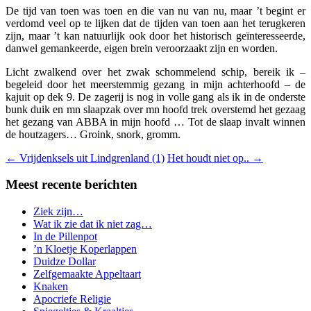
De tijd van toen was toen en die van nu van nu, maar ’t begint er
verdomd veel op te lijken dat de tijden van toen aan het terugkeren
zijn, maar ’t kan natuurlijk ook door het historisch geïnteresseerde,
danwel gemankeerde, eigen brein veroorzaakt zijn en worden.
Licht zwalkend over het zwak schommelend schip, bereik ik –
begeleid door het meerstemmig gezang in mijn achterhoofd – de
kajuit op dek 9. De zagerij is nog in volle gang als ik in de onderste
bunk duik en mn slaapzak over mn hoofd trek overstemd het gezaag
het gezang van ABBA in mijn hoofd … Tot de slaap invalt winnen
de houtzagers… Groink, snork, gromm.
←
Vrijdenksels uit Lindgrenland (1)
Het houdt niet op..
→
Meest recente berichten
Ziek zijn…
Wat ik zie dat ik niet zag…
In de Pillenpot
’n Kloetje Koperlappen
Duidze Dollar
Zelfgemaakte Appeltaart
Knaken
Apocriefe Religie