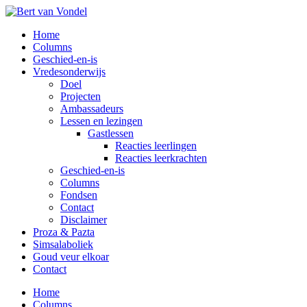
Overslaan
naar
Toggle
Home
de
mobiel
Columns
hoofd
menu
Geschied-en-is
inhoud
Vredesonderwijs
Doel
Projecten
Ambassadeurs
Lessen en lezingen
Gastlessen
Reacties leerlingen
Reacties leerkrachten
Geschied-en-is
Columns
Fondsen
Contact
Disclaimer
Proza & Pazta
Simsalaboliek
Goud veur elkoar
Contact
Home
Columns