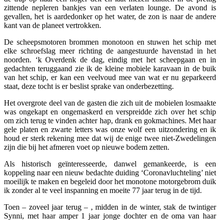
zittende nepleren bankjes van een verlaten lounge. De avond is
gevallen, het is aardedonker op het water, de zon is naar de andere
kant van de planeet vertrokken.
De scheepsmotoren brommen monotoon en stuwen het schip met
elke schroefslag meer richting de aangestuurde havenstad in het
noorden. ‘k Overdenk de dag, eindig met het scheepgaan en in
gedachten teruggaand zie ik de kleine mobiele karavaan in de buik
van het schip, er kan een veelvoud mee van wat er nu geparkeerd
staat, deze tocht is er beslist sprake van onderbezetting.
Het overgrote deel van de gasten die zich uit de mobielen losmaakte
was ongekapt en ongemaskerd en verspreidde zich over het schip
om zich terug te vinden achter hap, drank en gokmachines. Met haar
gele platen en zwarte letters was onze wolf een uitzondering en ik
houd er sterk rekening mee dat wij de enige twee niet-Zwedelingen
zijn die bij het afmeren voet op nieuwe bodem zetten.
Als historisch geïnteresseerde, danwel gemankeerde, is een
koppeling naar een nieuw bedachte duiding ‘Coronavluchteling’ niet
moeilijk te maken en begeleid door het monotone motorgebrom duik
ik zonder al te veel inspanning en moeite 77 jaar terug in de tijd.
Toen – zoveel jaar terug – , midden in de winter, stak de twintiger
Synni, met haar amper 1 jaar jonge dochter en de oma van haar