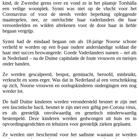
kind, de Zweedse grens over en vond ze in het plaatsje Torshälla
een veilige woonplek. Synni was niet op de vlucht voor het
Coronavirus of voor de steeds verder beperking opleggende
maatregelen, nee, ze ontvluchtte haar vaderlanders die haar
veroordeelden en wilden afrekenen voor de door haar in liefde
begaan vergrijp.
Synni had de misdaad begaan om als 18-jarige Noorse schone
verliefd te worden op een 8-jaar oudere anderslandige soldaat die
haar met succes bezwangerde. Goede Vaderlanders namen – net als
in Nederland – na de Duitse capitulatie de foute vrouwen en meisjes
onder handen.
Ze werden gescalpeerd, bespot, geminacht, beroofd, misbruikt,
verkracht en soms erger. Was dat in Nederland al een verschrikking
op zich, Noorse vrouwen en oorlogskinderen ondergingen een nog
wreder lot.
De half Duitse kinderen werden verondersteld besmet te zijn met
een fascistische bacil, besmet te zijn met een giftig pre-Corona virus,
en als geestelijk onvolwaardig en genetisch minderwaardig
bestempeld. Deze kinderen werden gedwongen uit huis en in
opvoedingsgestichten en tehuizen voor geestelijk zieken geplaatst.
Ze werden niet beschermd voor het sadisme waaraan ze werden