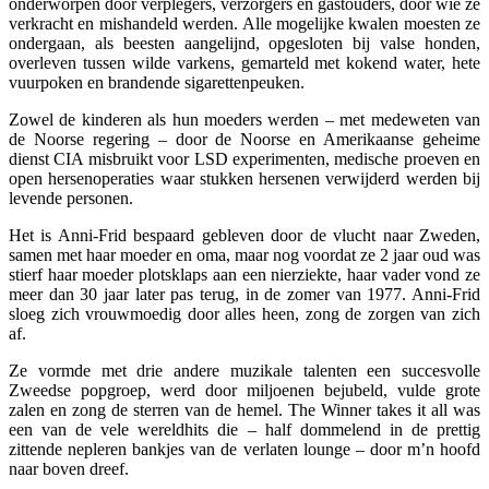
onderworpen door verplegers, verzorgers en gastouders, door wie ze
verkracht en mishandeld werden. Alle mogelijke kwalen moesten ze
ondergaan, als beesten aangelijnd, opgesloten bij valse honden,
overleven tussen wilde varkens, gemarteld met kokend water, hete
vuurpoken en brandende sigarettenpeuken.
Zowel de kinderen als hun moeders werden – met medeweten van
de Noorse regering – door de Noorse en Amerikaanse geheime
dienst CIA misbruikt voor LSD experimenten, medische proeven en
open hersenoperaties waar stukken hersenen verwijderd werden bij
levende personen.
Het is Anni-Frid bespaard gebleven door de vlucht naar Zweden,
samen met haar moeder en oma, maar nog voordat ze 2 jaar oud was
stierf haar moeder plotsklaps aan een nierziekte, haar vader vond ze
meer dan 30 jaar later pas terug, in de zomer van 1977. Anni-Frid
sloeg zich vrouwmoedig door alles heen, zong de zorgen van zich
af.
Ze vormde met drie andere muzikale talenten een succesvolle
Zweedse popgroep, werd door miljoenen bejubeld, vulde grote
zalen en zong de sterren van de hemel. The Winner takes it all was
een van de vele wereldhits die – half dommelend in de prettig
zittende nepleren bankjes van de verlaten lounge – door m’n hoofd
naar boven dreef.