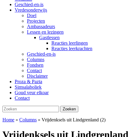
Geschied-en-is
Vredesonderwijs
Doel
Projecten
Ambassadeurs
Lessen en lezingen
Gastlessen
Reacties leerlingen
Reacties leerkrachten
Geschied-en-is
Columns
Fondsen
Contact
Disclaimer
Proza & Pazta
Simsalaboliek
Goud veur elkoar
Contact
Zoeken
Zoeken
naar:
Home
»
Columns
»
Vrijdenksels uit Lindgrenland (2)
Vrijdenksels uit Lindgrenland