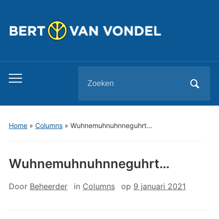
Zoeken
Toggle
naar:
mobiel
menu
Home
»
Columns
»
Wuhnemuhnuhnneguhrt…
Wuhnemuhnuhnneguhrt…
Door
Beheerder
in
Columns
op
9 januari 2021