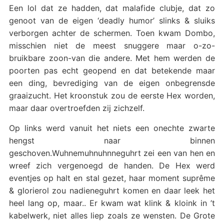
Een lol dat ze hadden, dat malafide clubje, dat zo
genoot van de eigen ‘deadly humor’ slinks & sluiks
verborgen achter de schermen. Toen kwam Dombo,
misschien niet de meest snuggere maar o-zo-
bruikbare zoon-van die andere. Met hem werden de
poorten pas echt geopend en dat betekende maar
een ding, bevrediging van de eigen onbegrensde
graaizucht. Het kroonstuk zou de eerste Hex worden,
maar daar overtroefden zij zichzelf.
Op links werd vanuit het niets een onechte zwarte
hengst naar binnen
geschoven.Wuhnemuhnuhnneguhrt zei een van hen en
wreef zich vergenoegd de handen. De Hex werd
eventjes op halt en stal gezet, haar moment suprême
& glorierol zou nadieneguhrt komen en daar leek het
heel lang op, maar.. Er kwam wat klink & kloink in ’t
kabelwerk, niet alles liep zoals ze wensten. De Grote