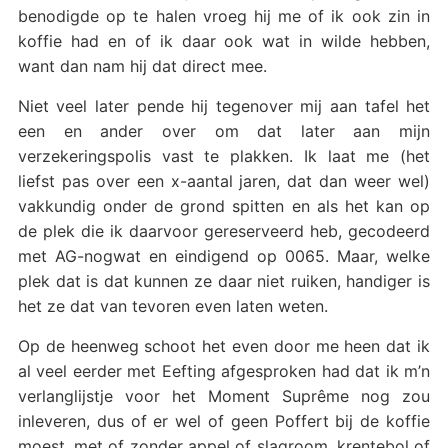
benodigde op te halen vroeg hij me of ik ook zin in
koffie had en of ik daar ook wat in wilde hebben,
want dan nam hij dat direct mee.
Niet veel later pende hij tegenover mij aan tafel het
een en ander over om dat later aan mijn
verzekeringspolis vast te plakken. Ik laat me (het
liefst pas over een x-aantal jaren, dat dan weer wel)
vakkundig onder de grond spitten en als het kan op
de plek die ik daarvoor gereserveerd heb, gecodeerd
met AG-nogwat en eindigend op 0065. Maar, welke
plek dat is dat kunnen ze daar niet ruiken, handiger is
het ze dat van tevoren even laten weten.
Op de heenweg schoot het even door me heen dat ik
al veel eerder met Eefting afgesproken had dat ik m’n
verlanglijstje voor het Moment Suprême nog zou
inleveren, dus of er wel of geen Poffert bij de koffie
moest, met of zonder appel of slagroom, krentebol of