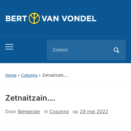
Zoeken
Toggle
naar:
mobiel
menu
Home
»
Columns
»
Zetnaitzain….
Zetnaitzain….
Door
Beheerder
in
Columns
op
29 mei 2022