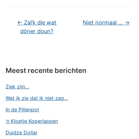
←
Zal’k die wat
Niet normaal …
→
döner doun?
Meest recente berichten
Ziek zijn…
Wat ik zie dat ik niet zag…
In de Pillenpot
’n Kloetje Koperlappen
Duidze Dollar