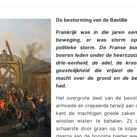
De bestorming van de Bastille
Frankrijk was in die jaren ee
beweging, er was storm op
politieke storm. De Franse bu
boeren leden onder de heerszuc
drie-eenheid, de adel, de kro
geestelijkheid die vrijwel de
macht over de grond en de bez
had.
Het overgrote deel van de bevol
armoede en crepeerde terwijl aan 
kant de machtigen goede zaken
winsten wisten te behalen. Zij 
schaarste door graan op te kop
daarna aan de hoogste bieder we