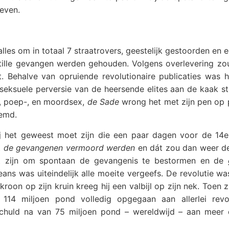
geven.
lles om in totaal 7 straatrovers, geestelijk gestoorden en 
stille gevangen werden gehouden. Volgens overlevering zo
. Behalve van opruiende revolutionaire publicaties was h
 seksuele perversie van de heersende elites aan de kaak s
-, poep-, en moordsex,
de Sade
wrong het met zijn pen op p
emd.
ij het geweest moet zijn die een paar dagen voor de 14e 
t
de gevangenen vermoord werden
en dát zou dan weer de 
st zijn om spontaan de gevangenis te bestormen en de
eans was uiteindelijk alle moeite vergeefs. De revolutie w
on op zijn kruin kreeg hij een valbijl op zijn nek. Toen zi
14 miljoen pond volledig opgegaan aan allerlei revol
n schuld na van 75 miljoen pond – wereldwijd – aan meer