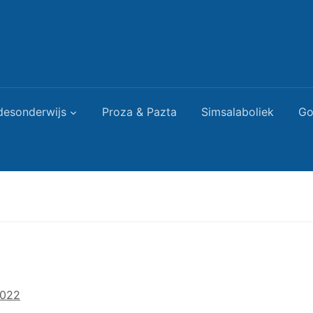
desonderwijs
Proza & Pazta
Simsalaboliek
Go
2022