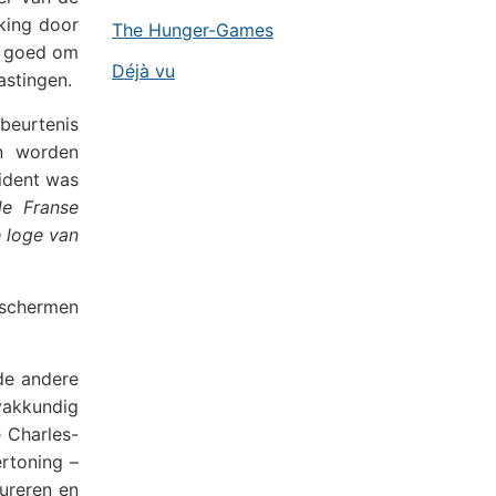
king door
The Hunger-Games
s goed om
Déjà vu
astingen.
beurtenis
en worden
ident was
de Franse
 loge van
 schermen
de andere
vakkundig
 Charles-
rtoning –
ureren en