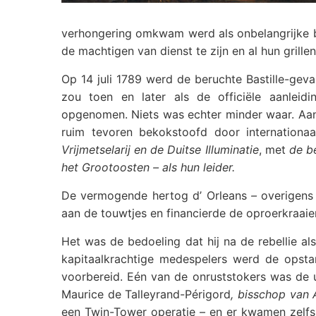
verhongering omkwam werd als onbelangrijke 
de machtigen van dienst te zijn en al hun grill
Op 14 juli 1789 werd de beruchte Bastille-gev
zou toen en later als de officiële aanlei
opgenomen. Niets was echter minder waar. Aan
ruim tevoren bekokstoofd door internation
Vrijmetselarij en de Duitse Illuminatie
, met
de b
het Grootoosten – als hun leider.
De vermogende hertog d’ Orleans
–
overigens
aan de touwtjes en financierde de oproerkraaie
Het was de bedoeling dat hij na de rebellie a
kapitaalkrachtige medespelers werd de opsta
voorbereid. Eén van de onruststokers was de u
Maurice de Talleyrand-Périgord
, bisschop van 
een Twin-Tower operatie – en er kwamen zelfs 