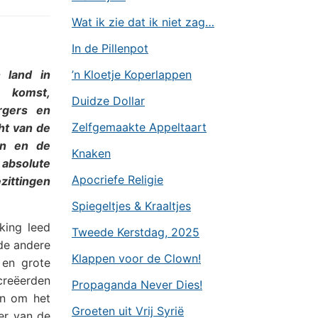
Wat ik zie dat ik niet zag…
In de Pillenpot
n land in
’n Kloetje Koperlappen
 komst,
Duidze Dollar
rgers en
Zelfgemaakte Appeltaart
ht van de
on en de
Knaken
 absolute
Apocriefe Religie
ittingen
Spiegeltjes & Kraaltjes
king leed
Tweede Kerstdag, 2025
de andere
Klappen voor de Clown!
 en grote
creëerden
Propaganda Never Dies!
en om het
Groeten uit Vrij Syrië
er van de