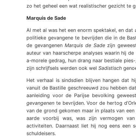
zo het geheel een wat realistischer gezicht te 
Marquis de Sade
Al met al was het een enorm spektakel, en dat a
politieke gevangene te bevrijden die in de Ba
de gevangenen
Marquis de Sade
zijn geweest
auteur van haarscherpe analyses waarin hij de
a-morele gedrag, hun drang naar bestiale pies
zijn schrijfsels werden ook wel
Sadistisch
geno
Het verhaal is sindsdien blijven hangen dat h
vanuit de Bastille geschreeuwd zou hebben da
aanleiding voor de Parijse bevolking gewee
gevangenen
te bevrijden. Voor de hertog d’Orl
van de grond gekomen maar in plaats van een kro
aarde voorbij was, was zijn vermogen van 1
activiteiten. Daarnaast liet hij nog eens ee
schuldeisers.