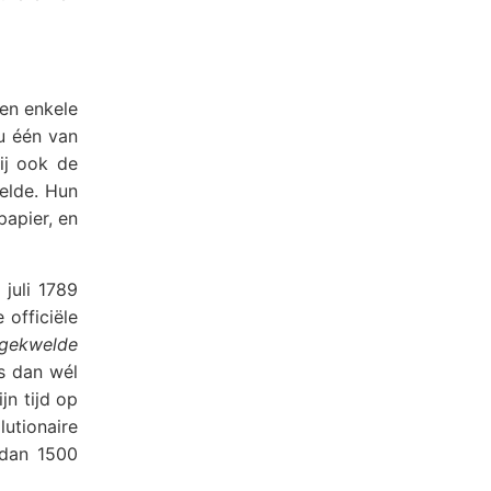
een enkele
u één van
ij ook de
telde. Hun
apier, en
juli 1789
officiële
gekwelde
as dan wél
jn tijd op
utionaire
 dan 1500