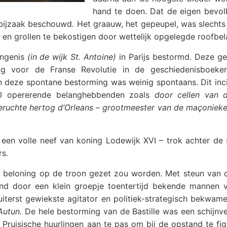
hand te doen. Dat de eigen bevol
bijzaak beschouwd. Het graauw, het gepeupel, was slecht
en en grollen te bekostigen door wettelijk opgelegde roofbel
angenis
(in de wijk St. Antoine)
in Parijs bestormd. Deze ge
ding voor de Franse Revolutie in de geschiedenisboek
 deze spontane bestorming was weinig spontaans. Dit inc
aal opererende belanghebbenden zoals
door cellen van 
eruchte hertog d’Orleans – grootmeester van de maçonieke
 een volle neef van koning Lodewijk XVI – trok achter de
rs.
ls beloning op de troon gezet zou worden. Met steun van 
nd door een klein groepje toentertijd bekende mannen 
iterst gewiekste agitator en politiek-strategisch bekwame
Autun.
De hele bestorming van de Bastille was een schijnve
Pruisische huurlingen aan te pas om bij de opstand te fig