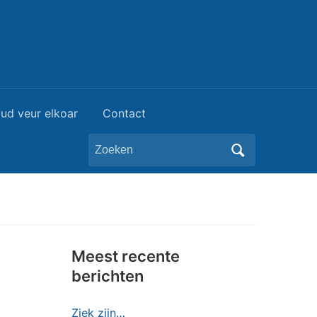
ud veur elkoar
Contact
Zoeken
naar:
Meest recente
berichten
Ziek zijn…