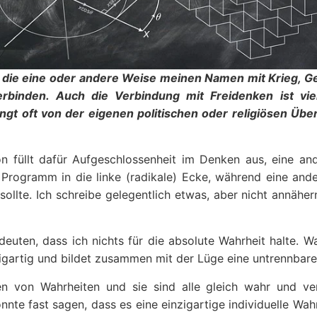
 die eine oder andere Weise meinen Namen mit Krieg, G
binden. Auch die Verbindung mit Freidenken ist vie
gt oft von der eigenen politischen oder religiösen Üb
on füllt dafür Aufgeschlossenheit im Denken aus, eine and
ogramm in die linke (radikale) Ecke, während eine ande
ollte. Ich schreibe gelegentlich etwas, aber nicht annäher
euten, dass ich nichts für die absolute Wahrheit halte. Wa
zigartig und bildet zusammen mit der Lüge eine untrennbare 
den von Wahrheiten und sie sind alle gleich wahr und ve
nte fast sagen, dass es eine einzigartige individuelle Wahr