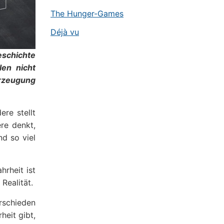
The Hunger-Games
Déjà vu
eschichte
len nicht
erzeugung
ere stellt
re denkt,
nd so viel
hrheit ist
Realität.
rschieden
heit gibt,