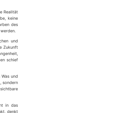
e Realität
be, keine
Farben des
 werden.
schen und
ie Zukunft
angenheit,
ten schief
s Was und
, sondern
sichtbare
ht in das
kt, denkt