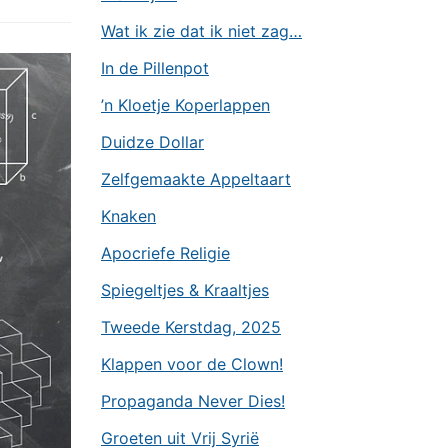
Wat ik zie dat ik niet zag…
In de Pillenpot
’n Kloetje Koperlappen
Duidze Dollar
Zelfgemaakte Appeltaart
Knaken
Apocriefe Religie
Spiegeltjes & Kraaltjes
Tweede Kerstdag, 2025
Klappen voor de Clown!
Propaganda Never Dies!
Groeten uit Vrij Syrië