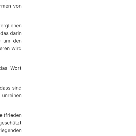
ormen von
erglichen
 das darin
de um den
eren wird
das Wort
 dass sind
 unreinen
eltfrieden
geschützt
wiegenden