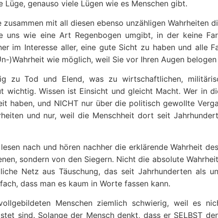
 die Lüge, genauso viele Lügen wie es Menschen gibt.
e zusammen mit all diesen ebenso unzähligen Wahrheiten di
die uns wie eine Art Regenbogen umgibt, in der keine Far
her im Interesse aller, eine gute Sicht zu haben und alle 
n-)Wahrheit wie möglich, weil Sie vor Ihren Augen belogen
 zu Tod und Elend, was zu wirtschaftlichen, militäri
ut wichtig. Wissen ist Einsicht und gleicht Macht. Wer in d
eit haben, und NICHT nur über die politisch gewollte Verg
rheiten und nur, weil die Menschheit dort seit Jahrhunder
 lesen nach und hören nachher die erklärende Wahrheit de
nen, sondern von den Siegern. Nicht die absolute Wahrheit
dliche Netz aus Täuschung, das seit Jahrhunderten als un
infach, dass man es kaum in Worte fassen kann.
vollgebildeten Menschen ziemlich schwierig, weil es nic
stet sind. Solange der Mensch denkt, dass er SELBST den