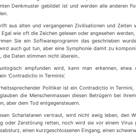
ten Denkmuster gebildet ist und werden alle anderen F
den.
ft aus alten und vergangenen Zivilisationen und Zeiten v
t. Egal wie oft die Zeichen gelesen oder angesehen werden,
 Nehmen Sie ein Softwareprogramm das geschrieben wur
wird auch gut tun, aber eine Symphonie damit zu komponi
, die Daten stimmen nicht überein..
 unlogisch empfunden wird, kann man erkennen, etwa 
in ‘Contradictio in Terminis’.
eitssprechender Politiker ist ein Contradictio in Termini,
lauben die Menschenmassen diesen Betrügern bei ihrem
gen, aber dem Tod entgegensteuern.
iesen Scharlatanen vertraut, wird nicht ewig leben, den W
g oder Zerstörung retten, noch wird sie vor einem Virus 
nsabsturz, einen kurzgeschlossenen Eingang, einen schwer