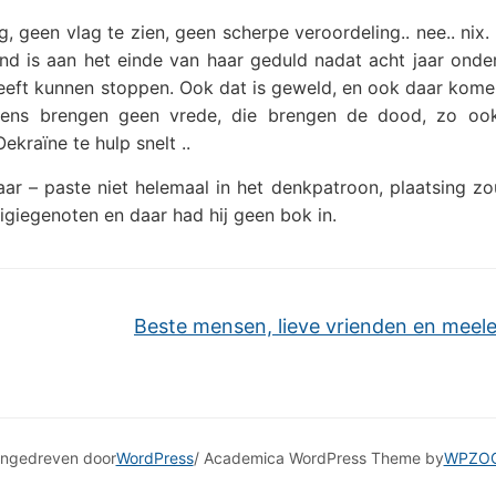
, geen vlag te zien, geen scherpe veroordeling.. nee.. nix
nd is aan het einde van haar geduld nadat acht jaar onde
heeft kunnen stoppen. Ook dat is geweld, en ook daar kom
pens brengen geen vrede, die brengen de dood, zo o
kraïne te hulp snelt ..
ar – paste niet helemaal in het denkpatroon, plaatsing z
ligiegenoten en daar had hij geen bok in.
Beste mensen, lieve vrienden en meel
ngedreven door
WordPress
/ Academica WordPress Theme by
WPZO