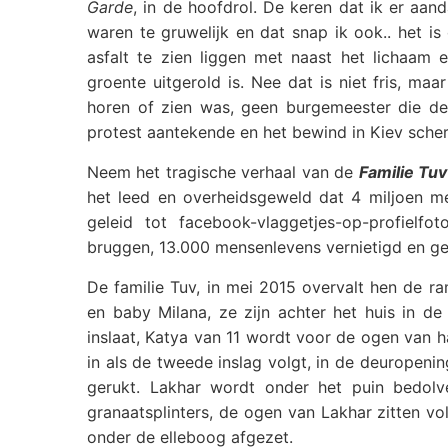
Garde
, in de hoofdrol. De keren dat ik er aa
waren te gruwelijk en dat snap ik ook.. het i
asfalt te zien liggen met naast het lichaam
groente uitgerold is. Nee dat is niet fris, maar
horen of zien was, geen burgemeester die de
protest aantekende en het bewind in Kiev sche
Neem het tragische verhaal van de
Familie Tuv
het leed en overheidsgeweld dat 4 miljoen men
geleid tot facebook-vlaggetjes-op-profielfo
bruggen, 13.000 mensenlevens vernietigd en gee
De familie Tuv, in mei 2015 overvalt hen de r
en baby Milana, ze zijn achter het huis in d
inslaat, Katya van 11 wordt voor de ogen van ha
in als de tweede inslag volgt, in de deuropeni
gerukt. Lakhar wordt onder het puin bedol
granaatsplinters, de ogen van Lakhar zitten vo
onder de elleboog afgezet.