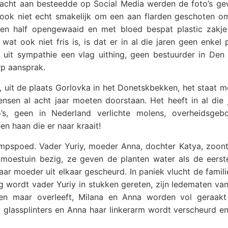
ndacht aan besteedde op Social Media werden de foto’s ge
s ook niet echt smakelijk om een aan flarden geschoten o
 een half opengewaaid en met bloed bespat plastic zakj
 wat ook niet fris is, is dat er in al die jaren geen enkel 
 uit sympathie een vlag uithing, geen bestuurder in Den
rp aansprak.
, uit de plaats Gorlovka in het Donetskbekken, het staat 
sen al acht jaar moeten doorstaan. Het heeft in al die j
to’s, geen in Nederland verlichte molens, overheidsge
n haan die er naar kraait!
ampspoed. Vader Yuriy, moeder Anna, dochter Katya, zoont
e moestuin bezig, ze geven de planten water als de eerst
ar moeder uit elkaar gescheurd. In paniek vlucht de famili
ng wordt vader Yuriy in stukken gereten, zijn ledematen v
ven maar overleeft, Milana en Anna worden vol geraak
l glassplinters en Anna haar linkerarm wordt verscheurd en