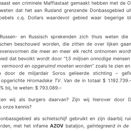
haast een criminele Maffiastaat gemaakt hebben met de O
eweten dat het aan Rusland grenzende Donbassgebied uit
Roebels c.q. Dollars waardevol gebied waar begerige b
 Russen- en Russisch sprekenden zich thuis weten die
schen beschouwd worden, die zitten de over lijken gaa
 levensvormen die meer en meer elk recht ontnomen wordt,
ebied dat bevolkt wordt door
“1,5 miljoen onnodige mensen
ijn vermoord en opgeruimd moeten worden”
zoals te zien en
door de miljardair Soros gelieerde stichting – gefi
 opgerichte
Hromadske TV
. Van de in totaal $ 1.192.739.
 bij, te weten: $ 793.089.–
n wij als burgers daarvan? Zijn wij hierover door 
is onze kennis?
nbassgebied als schietschijf gebruikt en zijn daarbij ru
arden, met het infame
AZOV
bataljon,
geïntegreerd in de 