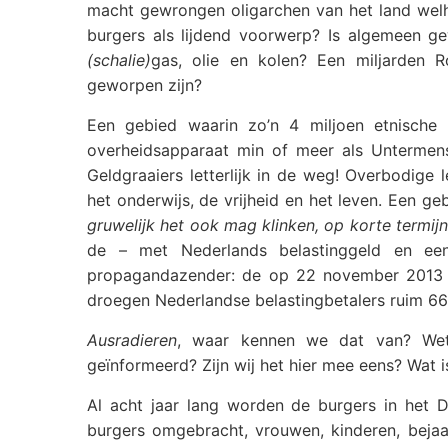
macht gewrongen oligarchen van het land wel
burgers als lijdend voorwerp? Is algemeen g
(schalie)
gas, olie en kolen? Een miljarden 
geworpen zijn?
Een gebied waarin zo’n 4 miljoen etnische
overheidsapparaat min of meer als Untermen
Geldgraaiers letterlijk in de weg! Overbodige
het onderwijs, de vrijheid en het leven. Een g
gruwelijk het ook mag klinken, op korte term
de – met Nederlands belastinggeld en een 
propagandazender: de op 22 november 2013
droegen Nederlandse belastingbetalers ruim 66%
Ausradieren
, waar kennen we dat van? Wete
geïnformeerd? Zijn wij het hier mee eens? Wat 
Al acht jaar lang worden de burgers in het Do
burgers omgebracht, vrouwen, kinderen, beja