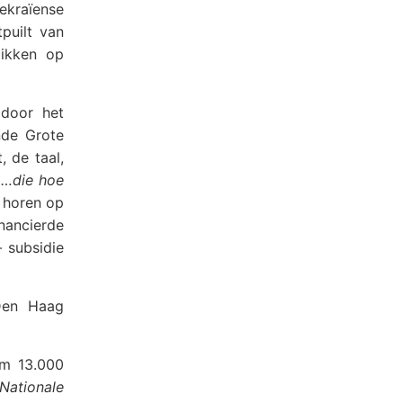
ekraïense
puilt van
likken op
 door het
nde Grote
 de taal,
 …die hoe
 horen op
nancierde
– subsidie
Den Haag
im 13.000
Nationale