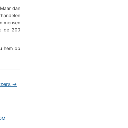
. Maar dan
rhandelen
en mensen
ok de 200
ou hem op
ezers
→
OM