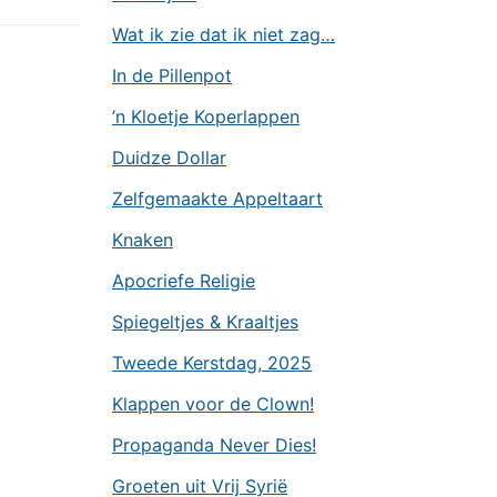
Wat ik zie dat ik niet zag…
In de Pillenpot
’n Kloetje Koperlappen
Duidze Dollar
Zelfgemaakte Appeltaart
Knaken
Apocriefe Religie
Spiegeltjes & Kraaltjes
Tweede Kerstdag, 2025
Klappen voor de Clown!
Propaganda Never Dies!
Groeten uit Vrij Syrië