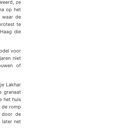
weerd, ze
ma op het
e waar de
protest te
 Haag die
model voor
aren niet
bouwen of
je Lakhar
e granaat
e het huis
an de romp
t door de
 later net