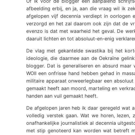
Of ik voor de blogger een aanpalend schrijfs
afbeelding erbij, en ja, aan die vraag wil ik z
afgelopen vijf decennia verdiept in oorlogen 
verzorgd en het zal daarom ook zijn dat de vr
evenzo is dat met waarheid het geval. De werk
daaruit lichten en tot absoluut-en-enig verklaren
De vlag met gekantelde swastika bij het kort
ideologie, die daarmee aan de Oekraïne gelin
blogger. Dat is generaliseren en absurd maar 
WOII een onfrisse hand hebben gehad in massam
militaire apparaat onweerlegbaar een absoluut f
gemaakt heeft aan moord, marteling en verkra
handen aan vuil gemaakt heeft.
De afgelopen jaren heb ik daar geregeld wat a
volledig verstek gaan. Wat we horen, lezen,
onafhankelijke journalistiek al decennia uitges
met stip genoteerd kan worden wat betreft me