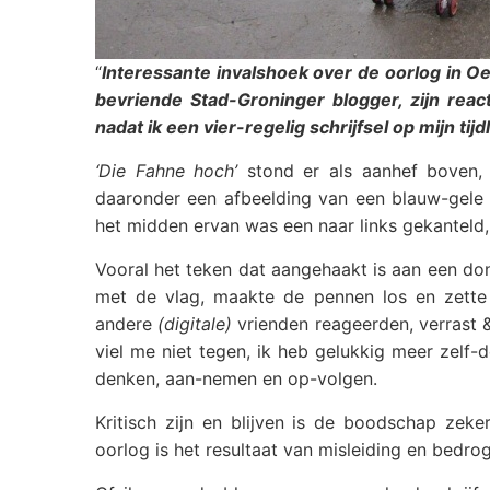
“
Interessante invalshoek over de oorlog in Oe
bevriende Stad-Groninger blogger, zijn rea
nadat ik een vier-regelig schrijfsel op mijn tij
‘Die Fahne hoch’
stond er als aanhef boven,
daaronder een afbeelding van een blauw-gele v
het midden ervan was een naar links gekanteld, 
Vooral het teken dat aangehaakt is aan een don
met de vlag, maakte de pennen los en zette 
andere
(digitale)
vrienden reageerden, verrast &
viel me niet tegen, ik heb gelukkig meer zelf
denken, aan-nemen en op-volgen.
Kritisch zijn en blijven is de boodschap zek
oorlog is het resultaat van misleiding en bedr