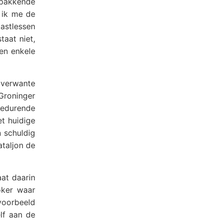
 pakkende
b ik me de
astlessen
taat niet,
en enkele
 verwante
Groninger
gedurende
t huidige
n schuldig
taljon de
at daarin
oker waar
jvoorbeeld
lf aan de