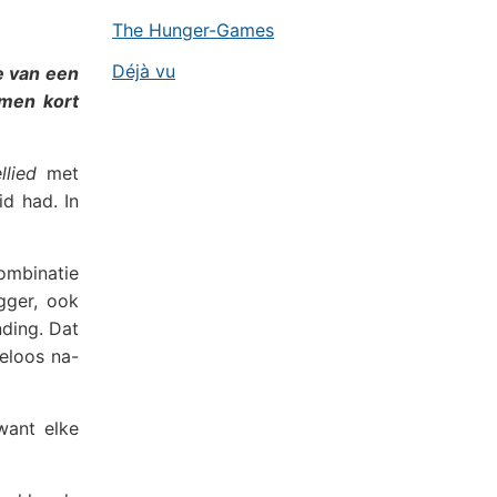
The Hunger-Games
Déjà vu
e van een
amen kort
llied
met
id had. In
combinatie
gger, ook
nding. Dat
keloos na-
want elke