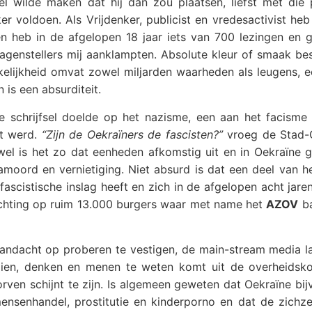
el wilde maken dat hij dan zou plaatsen, liefst met die
eker voldoen. Als Vrijdenker, publicist en vredesactivist he
en heb in de afgelopen 18 jaar iets van 700 lezingen en g
agenstellers mij aanklampten. Absolute kleur of smaak bes
elijkheid omvat zowel miljarden waarheden als leugens, e
 is een absurditeit.
e schrijfsel doelde op het nazisme, een aan het facisme
kt werd.
“Zijn de Oekraïners de fascisten?”
vroeg de Stad-
wel is het zo dat eenheden afkomstig uit en in Oekraïne 
oord en vernietiging. Niet absurd is dat een deel van he
ascistische inslag heeft en zich in de afgelopen acht jare
chting op ruim 13.000 burgers waar met name het
AZOV
ba
andacht op proberen te vestigen, de main-stream media la
 zien, denken en menen te weten komt uit de overheidsk
torven schijnt te zijn. Is algemeen geweten dat Oekraïne bi
nsenhandel, prostitutie en kinderporno en dat de zichze