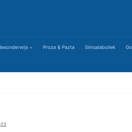
desonderwijs
Proza & Pazta
Simsalaboliek
Go
022