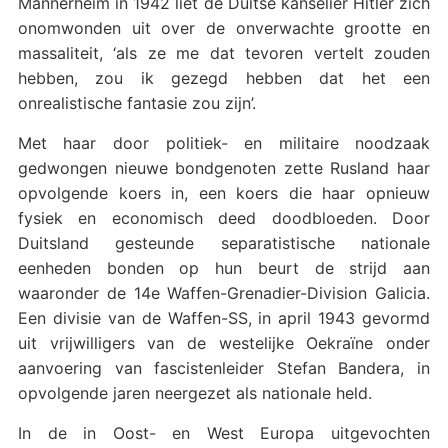
Mannerheim in 1942 liet de Duitse kanselier Hitler zich
onomwonden uit over de onverwachte grootte en
massaliteit, ‘als ze me dat tevoren vertelt zouden
hebben, zou ik gezegd hebben dat het een
onrealistische fantasie zou zijn’.
Met haar door politiek- en militaire noodzaak
gedwongen nieuwe bondgenoten zette Rusland haar
opvolgende koers in, een koers die haar opnieuw
fysiek en economisch deed doodbloeden. Door
Duitsland gesteunde separatistische nationale
eenheden bonden op hun beurt de strijd aan
waaronder de 14e Waffen-Grenadier-Division Galicia.
Een divisie van de Waffen-SS, in april 1943 gevormd
uit vrijwilligers van de westelijke Oekraïne onder
aanvoering van fascistenleider Stefan Bandera, in
opvolgende jaren neergezet als nationale held.
In de in Oost- en West Europa uitgevochten