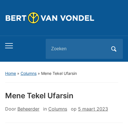
Zoeken
Toggle
naar:
mobiel
menu
Home
»
Columns
»
Mene Tekel Ufarsin
Mene Tekel Ufarsin
Door
Beheerder
in
Columns
op
5 maart 2023